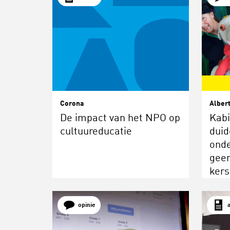
Corona
Albert
De impact van het NPO op
Kabi
cultuureducatie
duid
onde
geen
kers
opinie