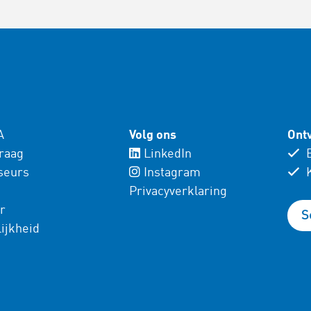
A
Volg ons
Ontv
vraag
LinkedIn
E
seurs
Instagram
K
Privacyverklaring
r
S
ijkheid