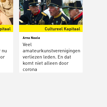
pitaal
Cultureel Kapitaal
Arno Neele
Veel
r nu
amateurkunstverenigingen
oor
verliezen leden. En dat
komt niet alleen door
corona