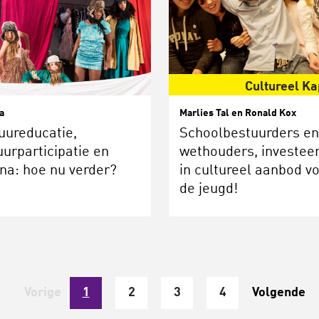
Cultureel Ka
a
Marlies Tal en Ronald Kox
uureducatie,
Schoolbestuurders en
uurparticipatie en
wethouders, investee
na: hoe nu verder?
in cultureel aanbod v
de jeugd!
Vorige
1
2
3
4
Volgende