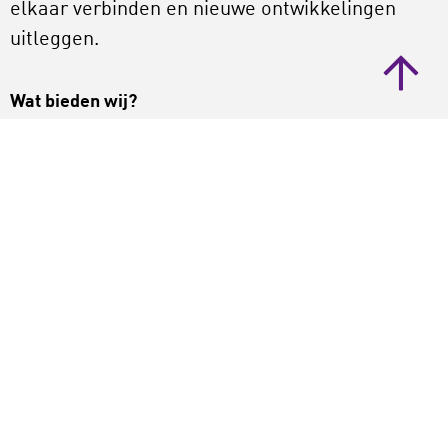
elkaar verbinden en nieuwe ontwikkelingen
uitleggen.
Wat bieden wij?
Bij LKCA krijg je een marktconform salaris.
Daarnaast krijg je een tegemoetkoming in je
zorgverzekering en een NS (trein-vrij)
abonnement. Wij hebben een goed
opleidingsprogramma, omdat we het belangrijk
vinden dat je je blijft ontwikkelen.
We werken vanuit centrum Utrecht (tien
minuten lopen vanaf het Centraal Station) in
een modern kantoor met flexibele