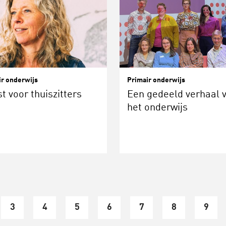
ir onderwijs
Primair onderwijs
t voor thuiszitters
Een gedeeld verhaal 
het onderwijs
3
4
5
6
7
8
9