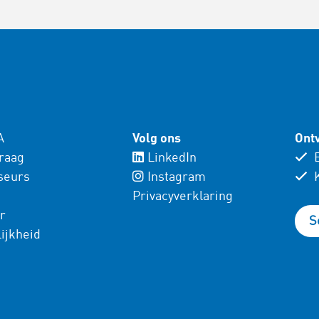
A
Volg ons
Ontv
vraag
LinkedIn
E
seurs
Instagram
K
Privacyverklaring
r
S
ijkheid