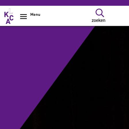
Overslaan en naar de inhoud gaan
Menu
zoeken