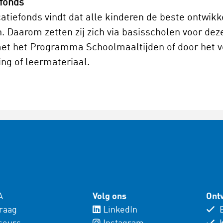
fonds
tiefonds vindt dat alle kinderen de beste ontwik
. Daarom zetten zij zich via basisscholen voor deze
met het Programma Schoolmaaltijden of door het 
ing of leermateriaal.
A
Volg ons
Ontv
vraag
LinkedIn
E