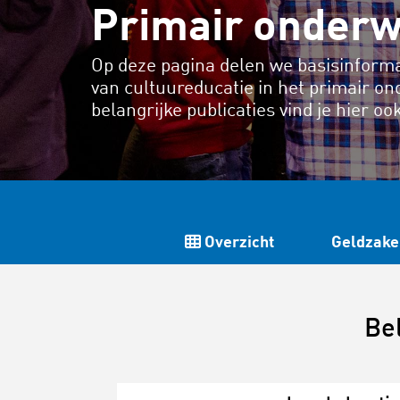
Primair onderw
Op deze pagina delen we basisinforma
van cultuureducatie in het primair on
belangrijke publicaties vind je hier oo
Overzicht
Geldzake
Bel