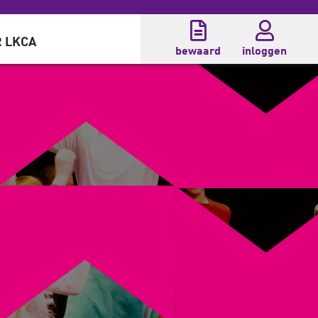
 LKCA
bewaard
inloggen