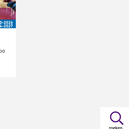
0-2026
04-2027
bo
zoeken