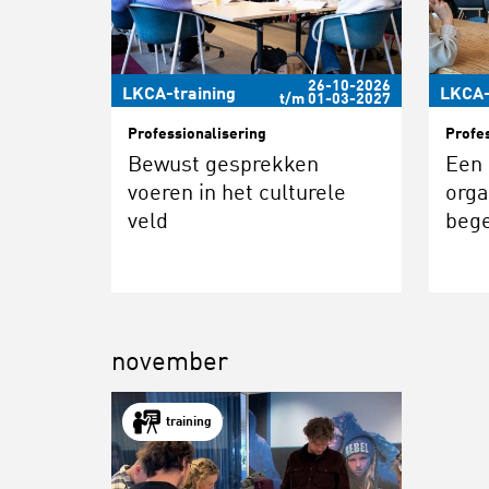
26-10-2026
LKCA-training
LKCA-
t/m 01-03-2027
Professionalisering
Profe
Bewust gesprekken
Een 
voeren in het culturele
orga
veld
bege
november
training