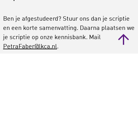
Ben je afgestudeerd? Stuur ons dan je scriptie
en een korte samenvatting. Daarna plaatsen we
je scriptie op onze kennisbank. Mail
PetraFaber@lkca.nl
.
Gepubliceerd:
27-01-2020
Landelijk Kenniscentrum
Cultuureducatie en Amateurkunst
Bezoekadres