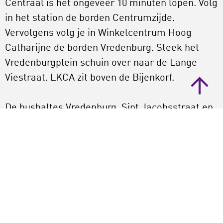
Centraal is het ongeveer 10 minuten lopen. Volg
in het station de borden Centrumzijde.
Vervolgens volg je in Winkelcentrum Hoog
Catharijne de borden Vredenburg. Steek het
Vredenburgplein schuin over naar de Lange
Viestraat. LKCA zit boven de Bijenkorf.
De bushaltes Vredenburg, Sint Jacobsstraat en
Neude bevinden zich op 1 à 2 minuten
loopafstand.
Met de auto
Je kunt gebruik maken van de betaalde
parkeergarage La Vie, direct naast LKCA. Volg