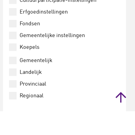
Cultuurparticipatie-instellingen
Erfgoedinstellingen
Fondsen
Gemeentelijke instellingen
Koepels
Onderzoeksinstellingen
Gemeentelijk
Provinciale instellingen
Landelijk
Provinciaal
Regionaal