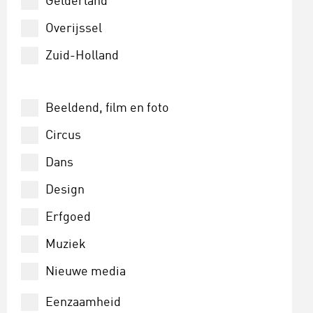
Gelderland
Overijssel
Zuid-Holland
Beeldend, film en foto
Circus
Dans
Design
Erfgoed
Muziek
Nieuwe media
Schrijven en lezen
Eenzaamheid