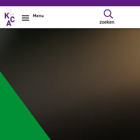
Overslaan en naar de inhoud gaan
Menu
zoeken