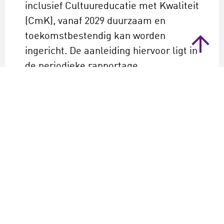
inclusief Cultuureducatie met Kwaliteit
(CmK), vanaf 2029 duurzaam en
toekomstbestendig kan worden
ingericht. De aanleiding hiervoor ligt in
de periodieke rapportage
cultuureducatie 2013–2022 en de
beleidsreactie
van de minister van
2025. Daarin wordt benadrukt dat de
vele tijdelijke
stimuleringsmaatregelen, hoe
waardevol ook, niet altijd voldoende
borging bieden.
CmK heeft de afgelopen twaalf jaar
geleid tot een stevige infrastructuur