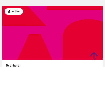
artikel
Overheid
Het ontstaan van de Bestuurlijke Afspraken
Cultuurbeoefening 2025-2028