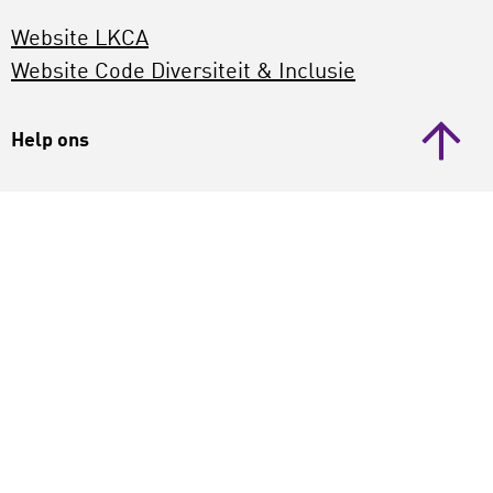
Website LKCA
Website Code Diversiteit & Inclusie
Help ons
Kom je ontoegankelijke informatie tegen? Laat
het ons weten via
webredactie@lkca.nl
.
Hiermee help je ons om onze website
toegankelijk te maken voor iedereen.
Audit Stichting Accessibility
WCAG 2.1 onderzoek www.lkca.nl Niveau AA
(23
december 2022)