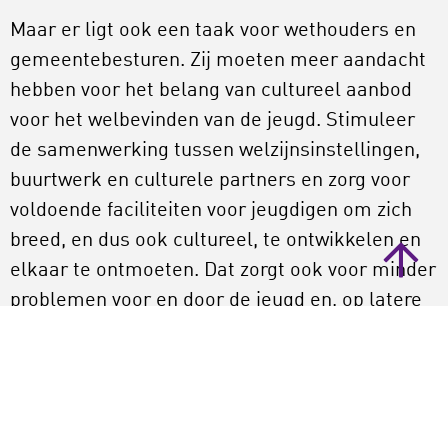
Maar er ligt ook een taak voor wethouders en
gemeentebesturen. Zij moeten meer aandacht
hebben voor het belang van cultureel aanbod
voor het welbevinden van de jeugd. Stimuleer
de samenwerking tussen welzijnsinstellingen,
buurtwerk en culturele partners en zorg voor
voldoende faciliteiten voor jeugdigen om zich
breed, en dus ook cultureel, te ontwikkelen en
elkaar te ontmoeten. Dat zorgt ook voor minder
problemen voor en door de jeugd en, op latere
leeftijd, voor meer cohesie en begrip in de
buurt.
Vergeet daarbij niet dat ongeveer één op de
dertien kinderen in armoede opgroeit en er dus