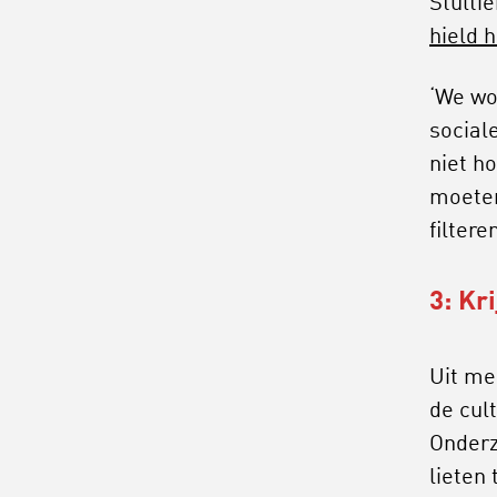
Stultie
hield h
‘We wo
social
niet ho
moeten
filteren
3: Kr
Uit mee
de cul
Onderz
lieten