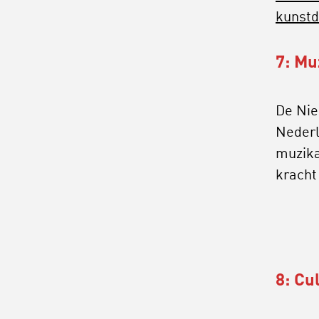
kunstdi
7: Mu
De Nie
Nederl
muzika
kracht
8: Cu