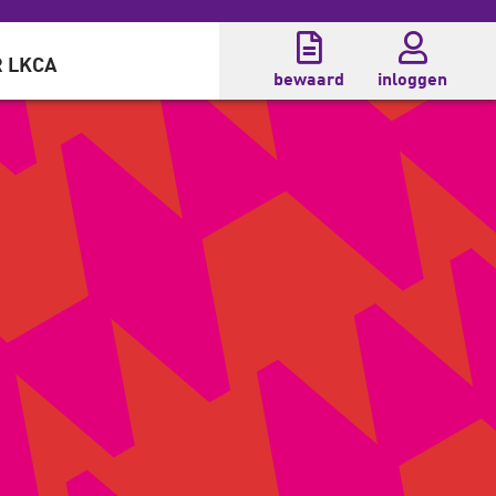
 LKCA
bewaard
inloggen