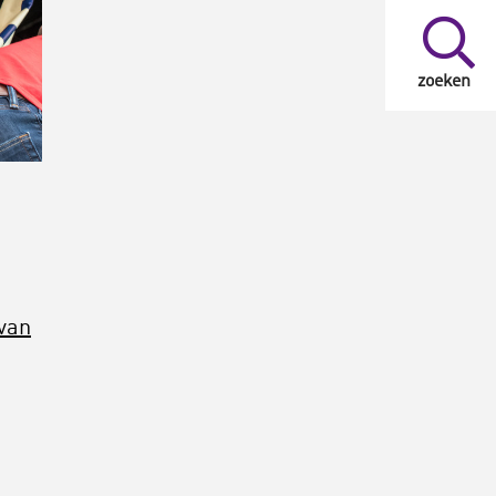
zoeken
van