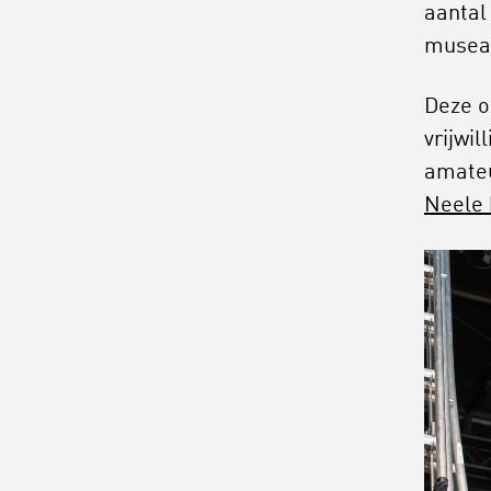
aantal
musea
Deze o
vrijwi
amateu
Neele k