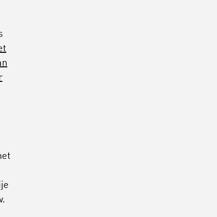
d
s
et
an
r
het
je
w.