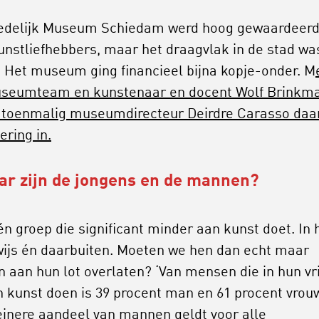
edelijk Museum Schiedam werd hoog gewaardeer
unstliefhebbers, maar het draagvlak in de stad wa
 Het museum ging financieel bijna kopje-onder. M
seumteam en kunstenaar en docent Wolf Brinkm
 toenmalig museumdirecteur Deirdre Carasso daa
ering in.
ar zijn de jongens en de mannen?
én groep die significant minder aan kunst doet. In 
ijs én daarbuiten. Moeten we hen dan echt maar
 aan hun lot overlaten? ‘Van mensen die in hun vri
an kunst doen is 39 procent man en 61 procent vrou
einere aandeel van mannen geldt voor alle