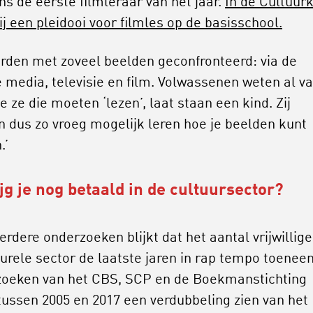
ns de eerste filmleraar van het jaar.
In de Cultuur
ij een pleidooi voor filmles op de basisschool.
rden met zoveel beelden geconfronteerd: via de
e media, televisie en film. Volwassenen weten al v
e ze die moeten ‘lezen’, laat staan een kind. Zij
 dus zo vroeg mogelijk leren hoe je beelden kunt
.’
ijg je nog betaald in de cultuursector?
rdere onderzoeken blijkt dat het aantal vrijwillige
turele sector de laatste jaren in rap tempo toenee
oeken van het CBS, SCP en de Boekmanstichting
 tussen 2005 en 2017 een verdubbeling zien van het