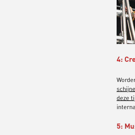
4: Cre
Worden
schijn
deze ti
intern
5: Mu