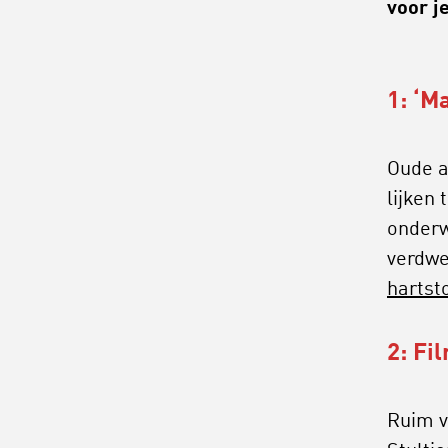
voor je
1: ‘M
Oude a
lijken
onderw
verdw
hartst
2: Fi
Ruim v