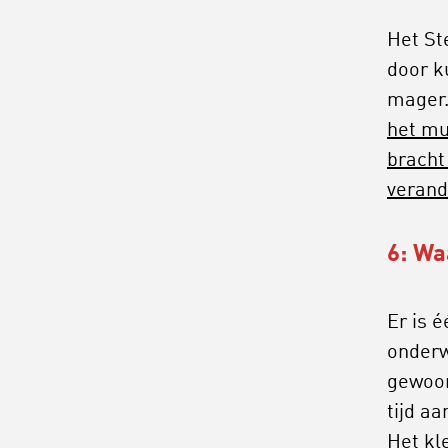
Het St
door k
mager.
het mu
bracht
verand
6: Wa
Er is é
onderw
gewoon
tijd a
Het kl