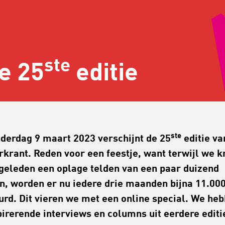
ste
de
25
editie
ste
derdag 9 maart 2023 verschijnt de 25
editie va
rkrant. Reden voor een feestje, want terwijl we k
 geleden een oplage telden van een paar duizend
n, worden er nu iedere drie maanden bijna 11.00
urd. Dit vieren we met een online special. We he
pirerende interviews en columns uit eerdere editi