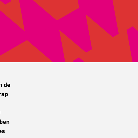
n de
rap
0
bben
es