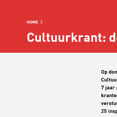
HOME
Cultuurkrant: 
Op don
Cultuu
7 jaar
krante
verstu
25 ins