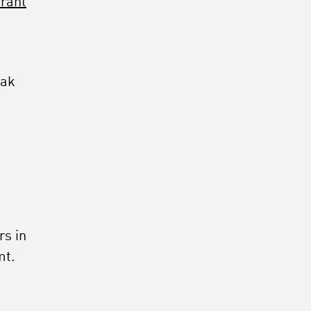
krant
aak
rs in
mt.