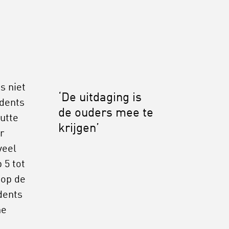
s niet
‘De uitdaging is
idents
de ouders mee te
Putte
krijgen’
r
veel
 5 tot
 op de
dents
he