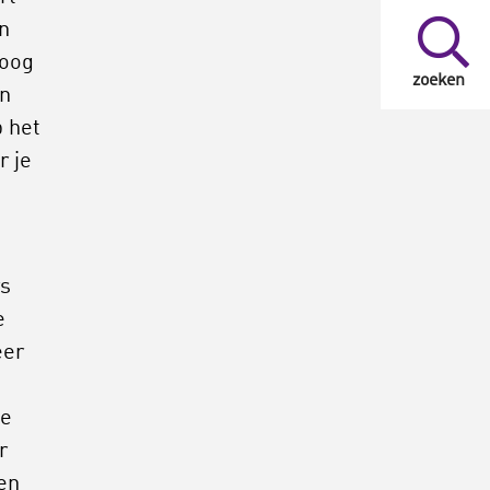
en
hoog
zoeken
jn
p het
r je
rs
e
eer
de
r
en