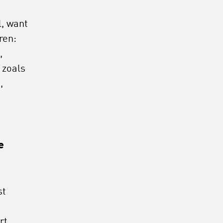
l, want
ren:
,
 zoals
,
e
st
rt