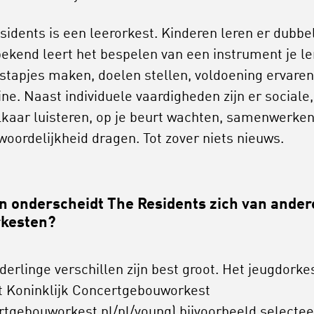
sidents is een leerorkest. Kinderen leren er dubbe
bekend leert het bespelen van een instrument je le
 stapjes maken, doelen stellen, voldoening ervaren
ine. Naast individuele vaardigheden zijn er sociale,
lkaar luisteren, op je beurt wachten, samenwerken
woordelijkheid dragen. Tot zover niets nieuws.
n onderscheidt The Residents zich van ander
rkesten?
derlinge verschillen zijn best groot. Het jeugdorke
t Koninklijk Concertgebouworkest
rtgebouworkest.nl/nl/young
) bijvoorbeeld selectee