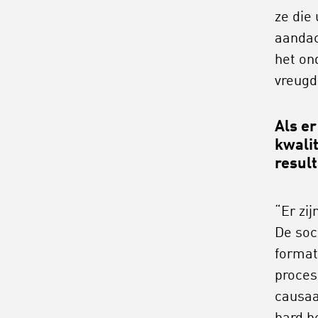
ze die
aandac
het on
vreugd
Als er
kwali
resul
“Er zi
De soc
format
proces
causaa