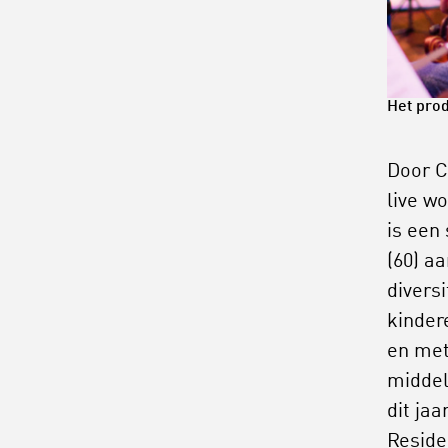
Het prod
Door C
live w
is een
(60) a
diversi
kindere
en met
middel
dit ja
Reside