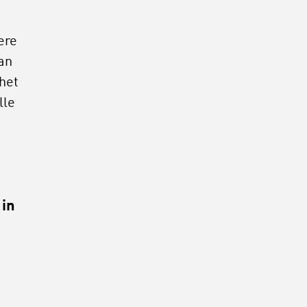
ere
an
het
lle
 in