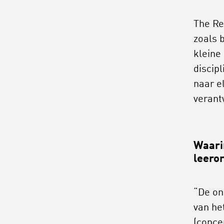
The Re
zoals 
kleine
discipl
naar e
verant
Waari
leero
“De on
van he
(
conce