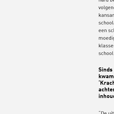
hard b
volgen
kansar
school
een sc
moedig
klassen
school
Sinds 
kwam,
‘Krac
achte
inhou
“De ui