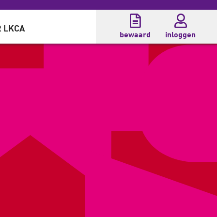
 LKCA
bewaard
inloggen