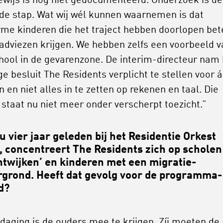
ewijs is nog niet gedocumenteerd. Onderzoek is de
de stap. Wat wij wél kunnen waarnemen is dat
me kinderen die het traject hebben doorlopen bet
adviezen krijgen. We hebben zelfs een voorbeeld v
hool in de gevarenzone. De interim-directeur nam 
e besluit The Residents verplicht te stellen voor á
 en niet alles in te zetten op rekenen en taal. Die
 staat nu niet meer onder verscherpt toezicht.”
u vier jaar geleden bij het Residentie Orkest
 concentreert The Residents zich op scholen
htwijken’ en kinderen met een migratie-
rgrond. Heeft dat gevolg voor de programma-
d?
tdaging is de ouders mee te krijgen. Zíj moeten de