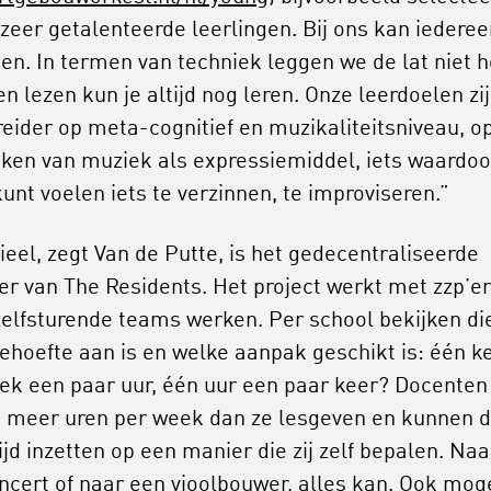
 zeer getalenteerde leerlingen. Bij ons kan iedere
n. In termen van techniek leggen we de lat niet 
n lezen kun je altijd nog leren. Onze leerdoelen zi
reider op meta-cognitief en muzikaliteitsniveau, o
ken van muziek als expressiemiddel, iets waardoo
 kunt voelen iets te verzinnen, te improviseren.”
ieel, zegt Van de Putte, is het gedecentraliseerde
er van The Residents. Het project werkt met zzp’e
 zelfsturende teams werken. Per school bekijken di
ehoefte aan is en welke aanpak geschikt is: één k
ek een paar uur, één uur een paar keer? Docenten
n meer uren per week dan ze lesgeven en kunnen 
ijd inzetten op een manier die zij zelf bepalen. Naa
ncert of naar een vioolbouwer, alles kan. Ook mog