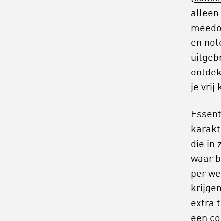
alleen
meedoe
en note
uitgeb
ontdek
je vrij
Essent
karakt
die in
waar b
per we
krijge
extra t
een co