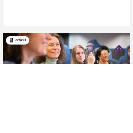
artikel
Algemeen
Trainingsreeks: Een sterke positie in het
culturele werkveld