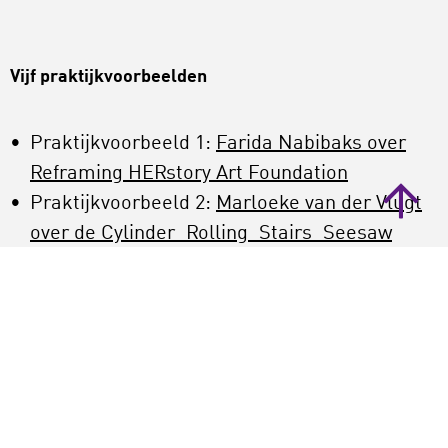
Vijf praktijkvoorbeelden
Praktijkvoorbeeld 1:
Farida Nabibaks over
Reframing HERstory Art Foundation
Praktijkvoorbeeld 2:
Marloeke van der Vlugt
over de Cylinder_Rolling_Stairs_Seesaw
Praktijkvoorbeeld 3.
Bob Selderslaghs over
Mantle of the Expert
Praktijkvoorbeeld 4.
Liesbet Ruben over
Wereldmuseum Junior
Praktijkvoorbeeld 5:
Marcel van Brakel over
VR-ervaring
Symbiosis