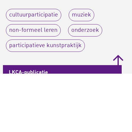
cultuurparticipatie
muziek
non-formeel leren
onderzoek
participatieve kunstpraktijk
LKCA-publicatie
publicatie
Bijgewerkt op:
02-02-2021
Gepubliceerd: