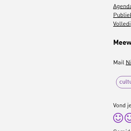
Agenda
Publie
Volled
Meew
Mail
N
cult
Vond je