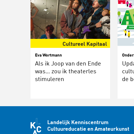
Cultureel Kapitaal
Eva Wortmann
Onder
Als ik Joop van den Ende
Upd
was… zou ik theaterles
cult
stimuleren
de b
Landelijk Kenniscentrum
Cultuureducatie en Amateurkunst