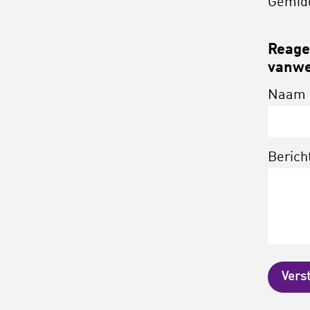
Gemid
Reagee
vanwe
Naam
Berich
Vers