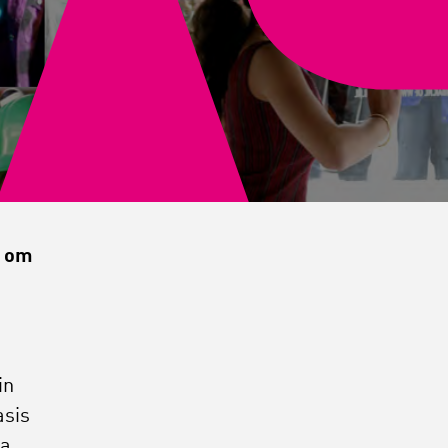
g om
in
asis
da