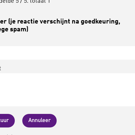
delde
5
/ 5. totaal
1
r (je reactie verschijnt na goedkeuring,
ge spam)
t
tuur
Annuleer