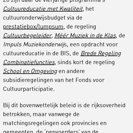
Zo zijn daar de vierjarige programma’s
Cultuureducatie met Kwaliteit
,
het
cultuuronderwijsbudget via de
prestatiebox/lumpsum,
de regeling
Cultuurbegeleider
,
Méér Muziek in de Klas
, de
Impuls Muziekonderwij
s, een opdracht voor
cultuureducatie in de BIS, de
Brede Regeling
Combinatiefuncties
, sinds kort de regeling
School en Omgeving
en andere
subsidieregelingen van het Fonds voor
Cultuurparticipatie.
Bij dit bovenwettelijk beleid is de rijksoverheid
betrokken, maar vanwege de
matchingsregelingen ook provincies en
gemeenten, de ‘penvoerders’ van de