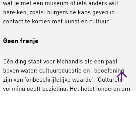
wat je met een museum of iets anders wilt
bereiken, zoals: burgers de kans geven in
contact te komen met kunst en cultuur.’
Geen franje
Eén ding staat voor Mohandis als een paal
boven water: cultuureducatie en -beoefening
zijn van ‘onbeschrijfelijke waarde’. ‘Culturele
vorming geeft bezieling. Het helpt jongeren om
emoties te verkennen en zichzelf beter te leren
kennen. Kunst maakt het leven draaglijker.’
Hij ziet dan ook met lede ogen aan dat het
demissionair kabinet-Schoof weer hamert op