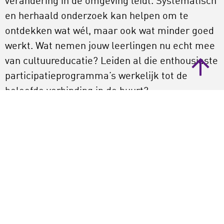
verandering in de omgeving leidt. Systematisch
en herhaald onderzoek kan helpen om te
ontdekken wat wél, maar ook wat minder goed
werkt. Wat nemen jouw leerlingen nu echt mee
van cultuureducatie? Leiden al die enthousiaste
participatieprogramma’s werkelijk tot de
beloofde verbinding in de buurt?
Impactmetingen die in het teken staan
van
leren
horen wat dat betreft bij professioneel
handelen.
In de praktijk dient impactmeting vaak vooral
een strategisch doel om bestuurders,
donateurs of andere belanghebbenden te
overtuigen van het maatschappelijk nut van een