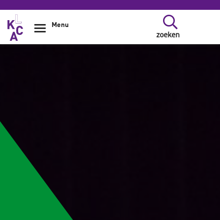
Overslaan en naar de inhoud gaan
Menu
zoeken