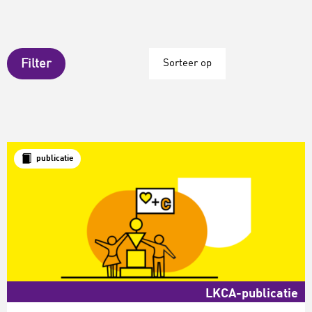
Filter
Sorteer op
publicatie
LKCA-publicatie