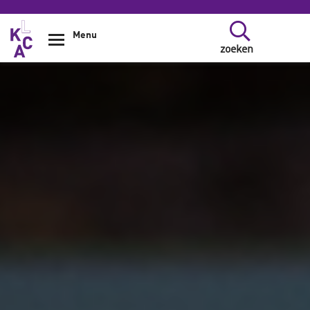
Overslaan en naar de inhoud gaan
Menu
zoeken