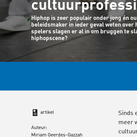
cultuurprofess
Hiphop is zeer populair onder jong én oud
beleidsmaker in ieder geval weten over 
spelers slagen er al in om bruggen te s
hiphopscene?
artikel
Sinds 
meer w
Auteur:
cultuu
Miriam Geerdes-Gazzah