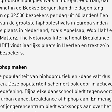
 grootste hiphopfestivals in Europa, Woo Hah, dat
vindt in de Beekse Bergen, kan drie dagen lang
n op 32.500 bezoekers per dag uit 60 landen! Een
 van de grootste hiphopfestivals in Europa vinden
jks plaats in Nederland, zoals Appelsap, Woo Hah! 
Matterz. The Notorious International Breakdance
IBE) vindt jaarlijks plaats in Heerlen en trekt zo’n
 bezoekers.
iphop maken
e populariteit van hiphopmuziek en -dans valt dus 
gen. Deze populariteit schemert ook door in actiev
eoefening. Bijna elke dansschool biedt tegenwoor
 urban dance, breakdance of hiphop aan. En menig
 of jongerencentrum biedt workshops aan over het 