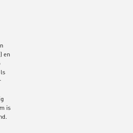
en
) en
p
ls
r
ig
m is
nd.