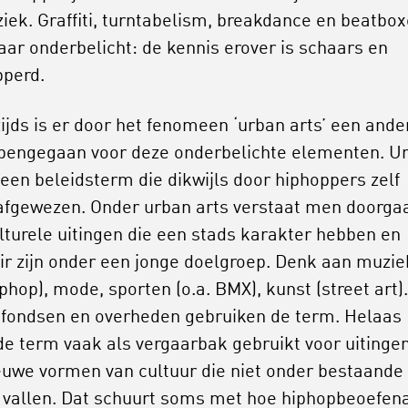
iek. Graffiti, turntabelism, breakdance en beatbo
waar onderbelicht: de kennis erover is schaars en
pperd.
ijds is er door het fenomeen ‘urban arts’ een ande
pengegaan voor deze onderbelichte elementen. U
s een beleidsterm die dikwijls door hiphoppers zelf
afgewezen. Onder urban arts verstaat men doorga
ulturele uitingen die een stads karakter hebben en
ir zijn onder een jonge doelgroep. Denk aan muzie
iphop), mode, sporten (o.a. BMX), kunst (street art).
 fondsen en overheden gebruiken de term. Helaas
de term vaak als vergaarbak gebruikt voor uitinge
euwe vormen van cultuur die niet onder bestaande
 vallen. Dat schuurt soms met hoe hiphopbeoefen