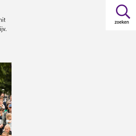
,
hit
zoeken
jv.