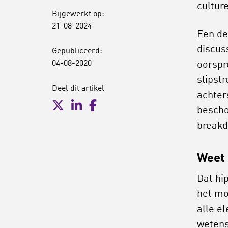
cultur
Bijgewerkt op:
21-08-2024
Een de
discus
Gepubliceerd:
04-08-2020
oorspr
slipst
Deel dit artikel
achter
bescho
breakd
Weet 
Dat hi
het moe
alle e
wetens