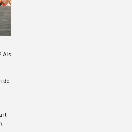
 Als
n de
art
n