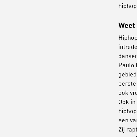
hiphop
Weet 
Hiphop
intred
dansen
Paulo 
gebied
eerste
ook vro
Ook in
hiphop
een va
Zij ra