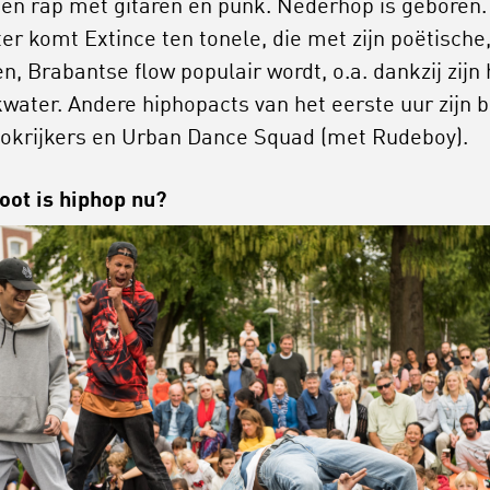
n rap met gitaren en punk. Nederhop is geboren.
ter komt Extince ten tonele, die met zijn poëtische
n, Brabantse flow populair wordt, o.a. dankzij zijn 
water. Andere hiphopacts van het eerste uur zijn bi
okrijkers en Urban Dance Squad (met Rudeboy).
oot is hiphop nu?