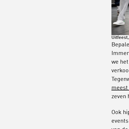
Uitfeest
Bepale
Immers
we het
verkoo
Tegenw
meest 
zeven 
Ook hi
events