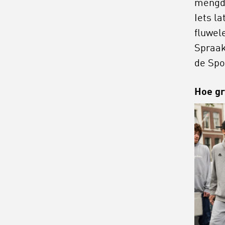
mengde
Iets la
fluwele
Spraak
de Spo
Hoe gr