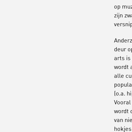
op muz
zijn z
versni
Anderz
deur o
arts i
wordt 
alle c
popula
(o.a. h
Vooral
wordt 
van ni
hokjes