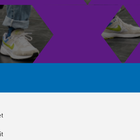
et
it