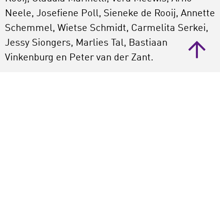
Neele, Josefiene Poll, Sieneke de Rooij, Annette
Schemmel, Wietse Schmidt, Carmelita Serkei,
Jessy Siongers, Marlies Tal, Bastiaan
Vinkenburg en Peter van der Zant.
Bestellen
Zicht Op Actieve Cultuurparticipatie 2016 kost €
20 (incl. verzendkosten)
Bestel
LKCA probeert publicaties zo toegankelijk
mogelijk aan te bieden. Neem contact met ons
op bij ontoegankelijke informatie via