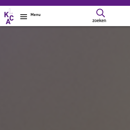
Overslaan en naar de inhoud gaan
Menu
zoeken