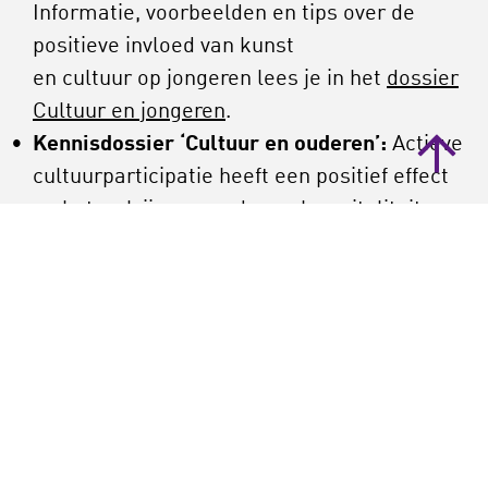
Informatie, voorbeelden en tips over de
positieve invloed van kunst
en cultuur op jongeren lees je in het
dossier
Cultuur en jongeren
.
Kennisdossier ‘Cultuur en ouderen’:
Actieve
cultuurparticipatie heeft een positief effect
op het welzijn van ouderen, hun vitaliteit en
gezondheid. Deelnemen aan cultuur kan
problemen verzachten die vaak met
ouderdom gepaard gaan, zoals eenzaamheid,
niet meer mee kunnen doen en dementie.
Lees verder in het kennisdossier.
Kennisdossier ‘Cultuur en gezondheid’:
Actieve kunstbeoefening draagt positief bij
aan de gezondheid van mensen. Of het nu