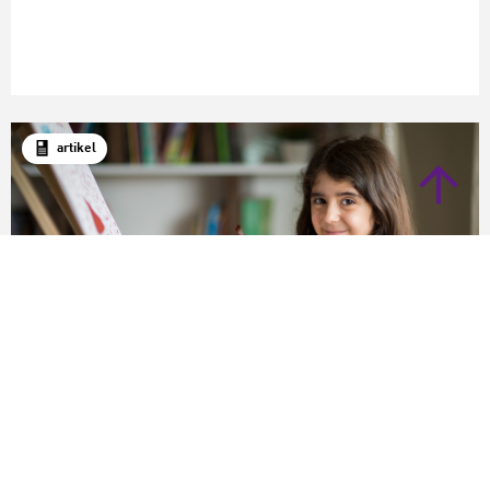
artikel
Onderzoek
Inzicht in obstakels voor cultuurbeoefening