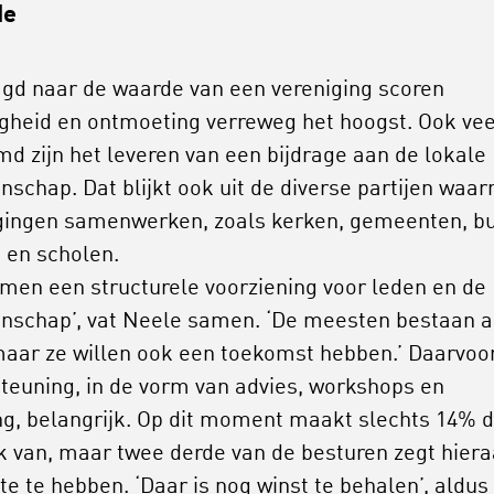
de
gd naar de waarde van een vereniging scoren
igheid en ontmoeting verreweg het hoogst. Ook vee
d zijn het leveren van een bijdrage aan de lokale
schap. Dat blijkt ook uit de diverse partijen waa
gingen samenwerken, zoals kerken, gemeenten, b
k en scholen.
rmen een structurele voorziening voor leden en de
schap’, vat Neele samen. ‘De meesten bestaan a
maar ze willen ook een toekomst hebben.’ Daarvoor
teuning, in de vorm van advies, workshops en
ng, belangrijk. Op dit moment maakt slechts 14% 
k van, maar twee derde van de besturen zegt hier
te te hebben. ‘Daar is nog winst te behalen’, aldus