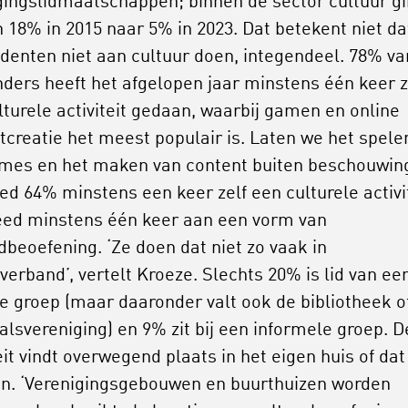
gingslidmaatschappen; binnen de sector cultuur g
n 18% in 2015 naar 5% in 2023. Dat betekent niet da
denten niet aan cultuur doen, integendeel. 78% va
ders heeft het afgelopen jaar minstens één keer z
lturele activiteit gedaan, waarbij gamen en online
tcreatie het meest populair is. Laten we het spele
mes en het maken van content buiten beschouwin
ed 64% minstens een keer zelf een culturele activit
ed minstens één keer aan een vorm van
dbeoefening. ‘Ze doen dat niet zo vaak in
verband’, vertelt Kroeze. Slechts 20% is lid van ee
e groep (maar daaronder valt ook de bibliotheek o
alsvereniging) en 9% zit bij een informele groep. D
eit vindt overwegend plaats in het eigen huis of dat
n. ‘Verenigingsgebouwen en buurthuizen worden