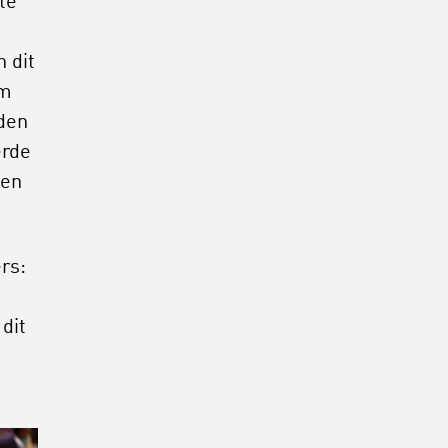
te
 dit
om
den
erde
den
ers:
dit