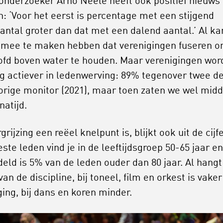
nderzoeker Arno Neele heeft ook positief nieuws 
: ‘Voor het eerst is percentage met een stijgend
antal groter dan dat met een dalend aantal.’ Al kan
 mee te maken hebben dat verenigingen fuseren 
ofd boven water te houden. Maar verenigingen wor
g actiever in ledenwerving: 89% tegenover twee d
vorige monitor (2021), maar toen zaten we wel mid
natijd.
grijzing een reëel knelpunt is, blijkt ook uit de cijf
ste leden vind je in de leeftijdsgroep 50-65 jaar en
eld is 5% van de leden ouder dan 80 jaar. Al hangt 
van de discipline, bij toneel, film en orkest is vaker
ging, bij dans en koren minder.