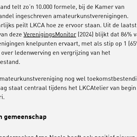
and telt zo’n 10.000 formele, bij de Kamer van
ndel ingeschreven amateurkunstverenigingen.
rlijks peilt LKCA hoe ze ervoor staan. Uit de laats
 van deze
VerenigingsMonitor
(2024) blijkt dat 86% 
enigingen knelpunten ervaart, met als stip op 1 (6
 over ledenwerving en vergrijzing van het
estand.
amateurkunstvereniging nog wel toekomstbestend
aag staat centraal tijdens het LKCAtelier van begin
i.
in gemeenschap