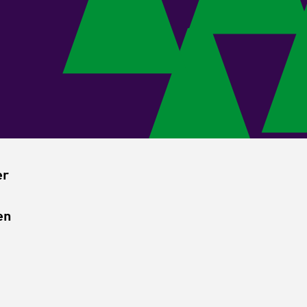
er
en