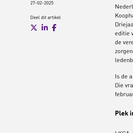
27-02-2025
Nederl
Koopha
Deel dit artikel
Driejaa
editie
de ver
zorgen
ledenb
Is de 
Die vr
februar
Plek 