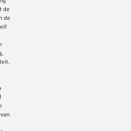
ing
t de
n de
elf
n
g,
eit.
n
f
e
 van