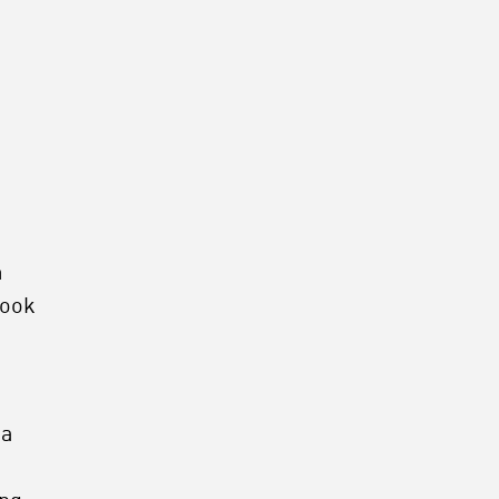
m
 ook
na