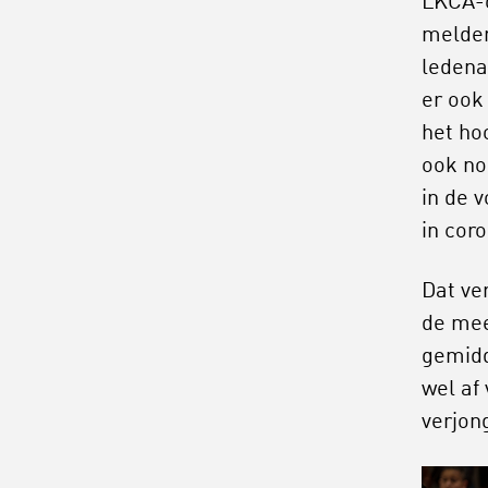
LKCA-o
melden
ledena
er ook
het ho
ook no
in de 
in coro
Dat ver
de mee
gemidd
wel af 
verjon