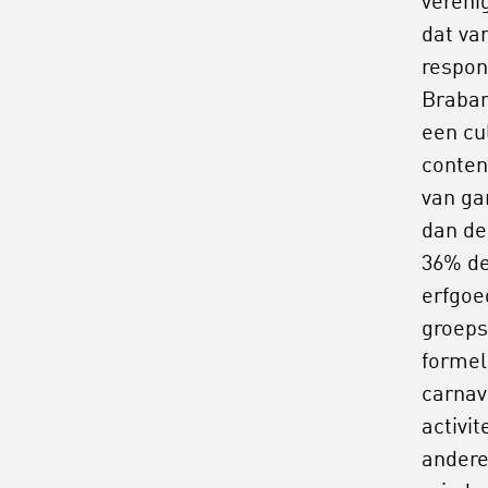
vereni
dat va
respon
Braban
een cu
conten
van ga
dan de
36% de
erfgoe
groeps
formel
carnav
activit
andere