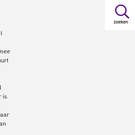
zoeken
l
rmee
uurt
l
 is
daar
aan