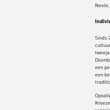
Neele.
Indivi
Sinds 
cultuu
tweeja
Doorda
een pe
een be
traditi
Opvalle
Kroeze