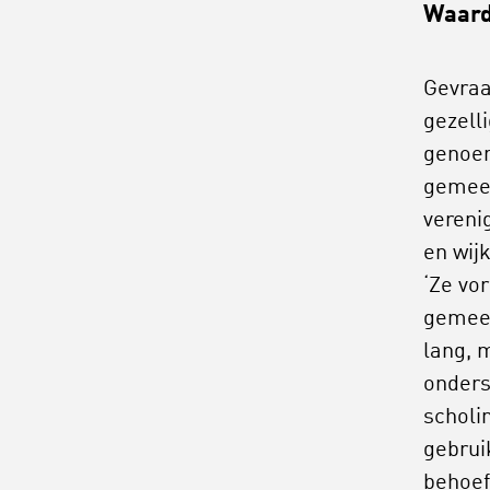
Waar
Gevraa
gezell
genoem
gemeen
vereni
en wij
‘Ze vo
gemeen
lang, 
onders
scholi
gebrui
behoef