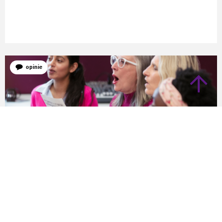
opinie
Cultureel Kapitaal
Arno Neele
Waarom we verenigingen moeten koesteren