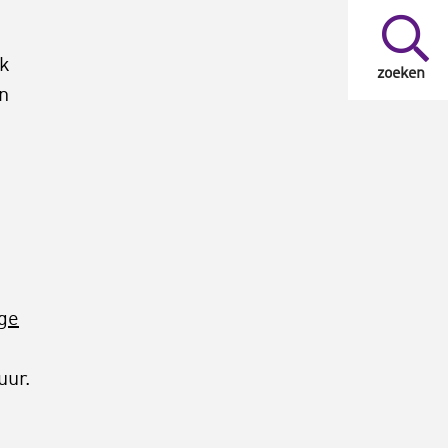
jk
zoeken
n
ge
uur.