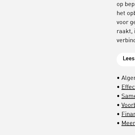
op bep
het op
voor g
raakt,
verbin
Lees
Alg
Effe
Sam
Voor
Fina
Meer