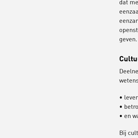
dat me
eenzaa
eenzam
openst
geven.
Cultu
Deelne
wetens
leve
betr
en w
Bij cul