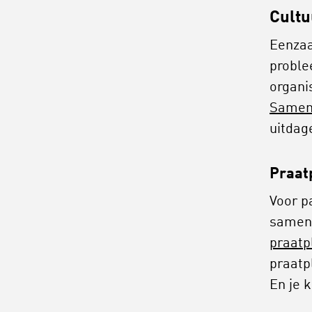
Cult
Eenzaa
proble
organi
Samenw
uitdag
Praat
Voor pa
samen 
praatp
praatpl
En je 