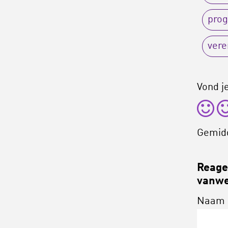
prog
vere
Vond je
Gemid
Reagee
vanwe
Naam