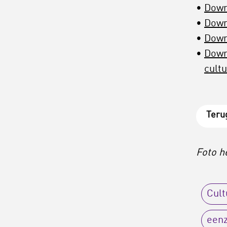
Down
Down
Down
Down
cultu
Teru
Foto h
Cult
een