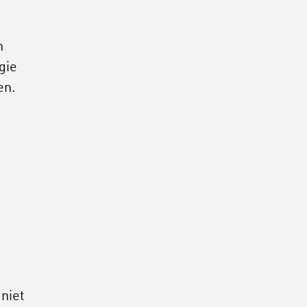
h
gie
en.
 niet