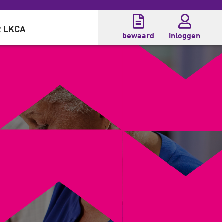
 LKCA
bewaard
inloggen