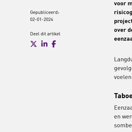
voor m
risico
Gepubliceerd:
02-01-2024
projec
over d
Deel dit artikel
eenza
Langdu
gevolg
voelen
Tabo
Eenzaa
en wer
somber