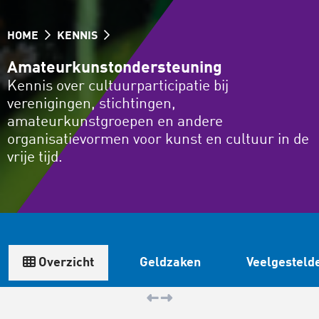
HOME
KENNIS
Amateurkunstondersteuning
Kennis over cultuurparticipatie bij
verenigingen, stichtingen,
amateurkunstgroepen en andere
organisatievormen voor kunst en cultuur in de
vrije tijd.
Overzicht
Geldzaken
Veelgesteld