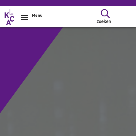
Overslaan en naar de inhoud gaan
Menu
zoeken