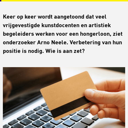
K
eer op keer
wordt aangetoond
dat
veel
vrijgevestigde
kunstdocenten
en artistiek
begeleiders
werken voor
een
hongerloon
, ziet
onderzoeker Arno Neele.
Verbetering van hun
positie is nodig. W
ie is aan zet?