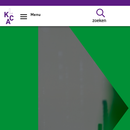
Overslaan en naar de inhoud gaan
Menu
zoeken