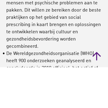
mensen met psychische problemen aan te
pakken. Dit willen ze bereiken door de beste
praktijken op het gebied van social
prescribing in kaart brengen en oplossingen
te ontwikkelen waarbij cultuur en
gezondheidsbevordering worden
gecombineerd.
De Wereldgezondheidsorganisatie (WHO)
heeft 900 onderzoeken geanalyseerd en
concludeerde in 2019 officieel: het actief of
passief beleven van kunst
bevordert de
gezondheid en het algehele welbevinden
.
CultureForHealth rapport
. Dit review
onderzoek (Culture Action Europe 2022) naar
de positieve effecten van kunst en cultuur op