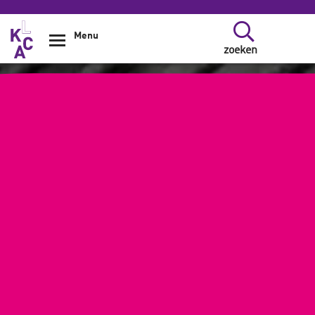
Overslaan en naar de inhoud gaan
Menu
zoeken