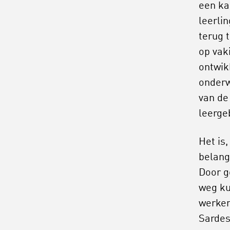
een ka
leerli
terug 
op vak
ontwik
onderw
van de
leerge
Het is
belang
Door g
weg ku
werken
Sarde