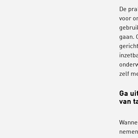
De pra
voor o
gebrui
gaan. 
gerich
inzetb
onderw
zelf m
Ga ui
van t
Wannee
nemen 