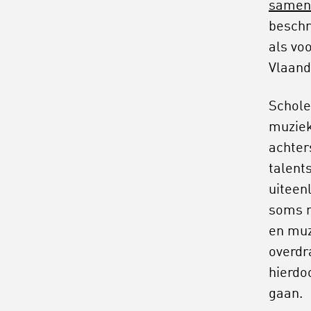
samenw
beschr
als vo
Vlaand
Schole
muziek
achter
talent
uiteen
soms m
en muz
overdr
hierdo
gaan.