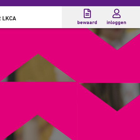
 LKCA
bewaard
inloggen