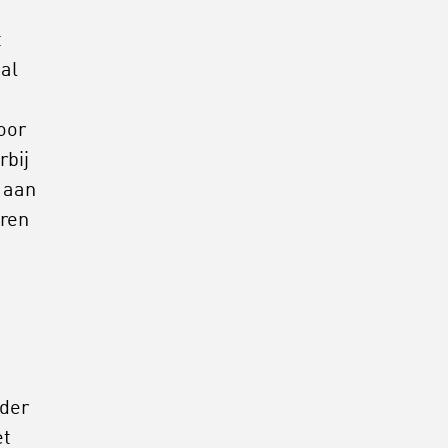
t
al
oor
rbij
e aan
eren
nder
et