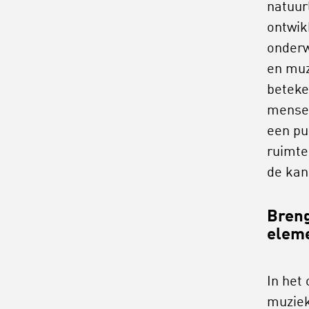
natuur
ontwik
onderw
en muz
beteke
mensen
een pu
ruimte
de kan
Breng
eleme
In het
muziek