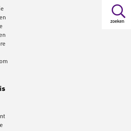
ie
nen
zoeken
e
pen
ere
 om
is
nt
De