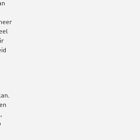
an
 meer
eel
ir
eid
kan.
ten
,
p