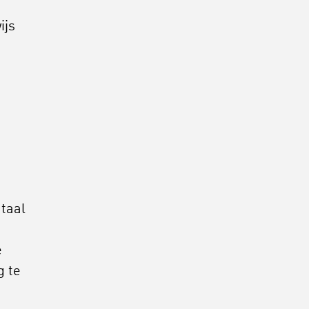
ijs
taal
e
g te