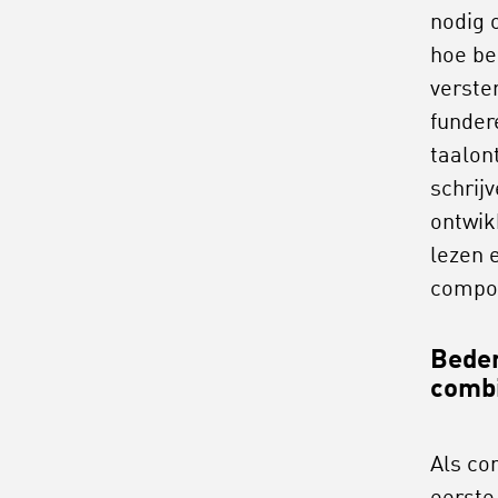
nodig 
hoe be
verste
funder
taalont
schrij
ontwik
lezen 
compo
Beden
combi
Als co