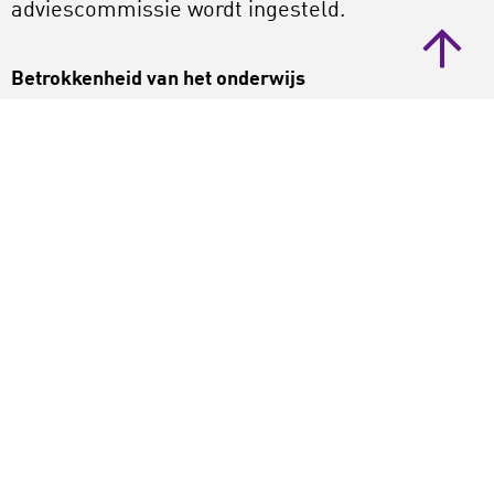
adviescommissie wordt ingesteld.
Betrokkenheid van het onderwijs
Om de betrokkenheid van het onderwijs
mogelijk te maken, neemt Slob een aantal
maatregelen:
scholen die dat willen, kunnen de vernieuwde
kerndoelen vanaf schooljaar 2021-2022 in de
praktijk toetsen;
het Nationaal Regieorgaan
Onderwijsonderzoek (NRO) wordt gevraagd
een onderzoeksprogramma op te zetten om
de ondersteuningsbehoefte van het onderwijs