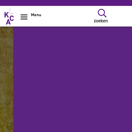
Overslaan en naar de inhoud gaan
Menu
zoeken