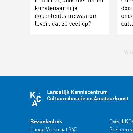
Een ict’er, ondernemer én
Cult
kunstenaar in je
door
docententeam: waarom
ond
levert dat zo veel op?
cult
Vor
Landelijk Kenniscentrum
Cultuureducatie en Amateurkunst
Bezoekadres
Over LKC
Lange Viestraat 365
Stel een 