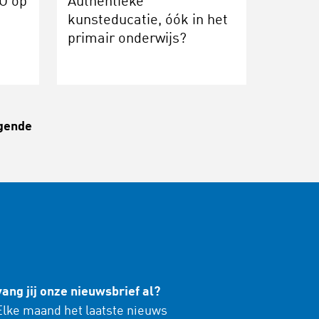
O op
Authentieke
kunsteducatie, óók in het
primair onderwijs?
gende
ang jij onze nieuwsbrief al?
lke maand het laatste nieuws