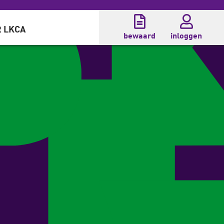
 LKCA
bewaard
inloggen