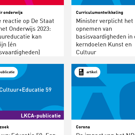
ir onderwijs
Curriculumontwikkeling
 reactie op De Staat
Minister verplicht het
het Onderwijs 2023:
opnemen van
uureducatie kan
basisvaardigheden in 
ijn (én
kerndoelen Kunst en
svaardigheden)
Cultuur
eteren
publicatie
artikel
LKCA-publicatie
zoek
Corona