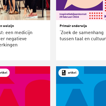
n welzijn
Primair onderwijs
t: een medicijn
‘Zoek de samenhang
er negatieve
tussen taal en cultuur
erkingen
artikel
artikel