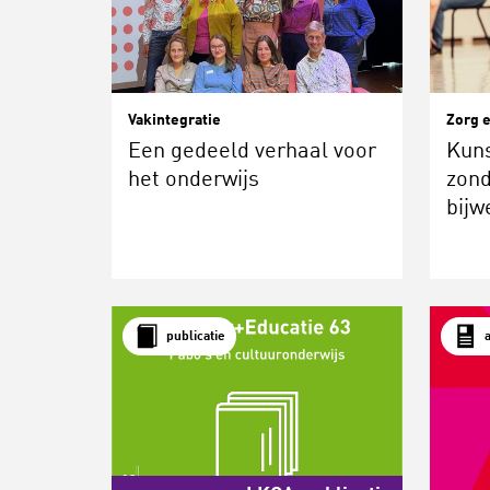
Vakintegratie
Zorg e
Een gedeeld verhaal voor
Kuns
het onderwijs
zond
bijw
publicatie