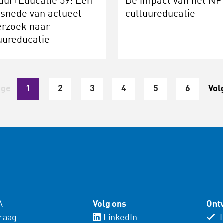
uur+Educatie 59: Een
De impact van het NP
snede van actueel
cultuureducatie
erzoek naar
uureducatie
ige
1
2
3
4
5
6
Vol
A
Volg ons
Ontv
vraag
LinkedIn
E