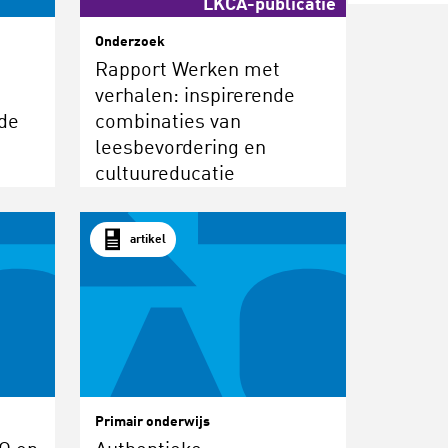
LKCA-publicatie
Onderzoek
Rapport Werken met
verhalen: inspirerende
de
combinaties van
leesbevordering en
cultuureducatie
artikel
Primair onderwijs