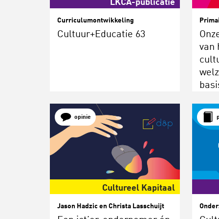
LKCA-publicatie
Curriculumontwikkeling
Prima
Cultuur+Educatie 63
Onze
van 
cult
welz
basi
verb
opinie
Cultureel Kapitaal
Jason Hadzic en Christa Lasschuijt
Onder