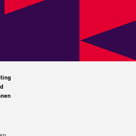
ting
ed
nnen
 en