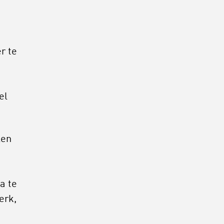
r te
n
el
len
a te
erk,