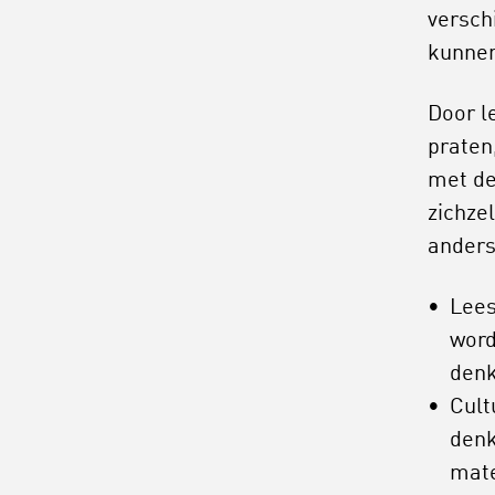
versch
kunnen
Door l
praten
met de
zichze
anders
Lees
word
denk
Cult
denk
mate