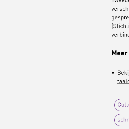
Tweede
versch
gespre
(Sticht
verbin
Meer 
Beki
taal
Cult
schr