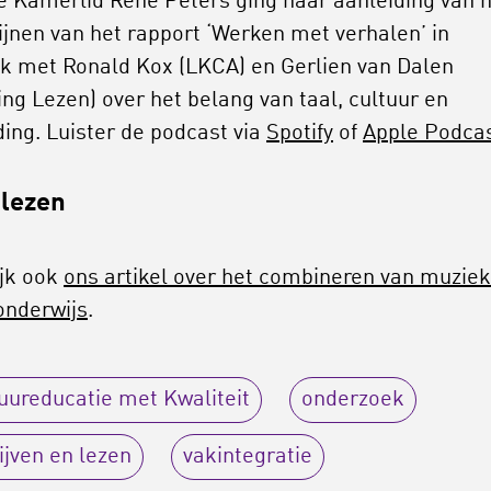
 Kamerlid René Peters ging naar aanleiding van 
ijnen van het rapport ‘Werken met verhalen’ in
k met Ronald Kox (LKCA) en Gerlien van Dalen
ing Lezen) over het belang van taal, cultuur en
ding. Luister de podcast via
Spotify
of
Apple Podca
lezen
jk ook
ons artikel over het combineren van muziek
onderwijs
.
uureducatie met Kwaliteit
onderzoek
ijven en lezen
vakintegratie