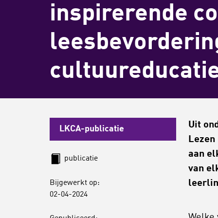
inspirerende c
leesbevorderin
cultuureducati
Uit on
LKCA-publicatie
Lezen 
aan el
publicatie
van el
leerli
Bijgewerkt op:
02-04-2024
Welke 