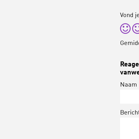
Vond je
Gemid
Reagee
vanwe
Naam
Berich