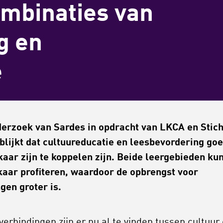
ombinaties van
g en
e
derzoek van Sardes in opdracht van LKCA en Stich
blijkt dat cultuureducatie en leesbevordering go
kaar zijn te koppelen zijn. Beide leergebieden ku
kaar profiteren, waardoor de opbrengst voor
ngen groter is.
verbindingen zijn er nu al te vinden tussen cultuur