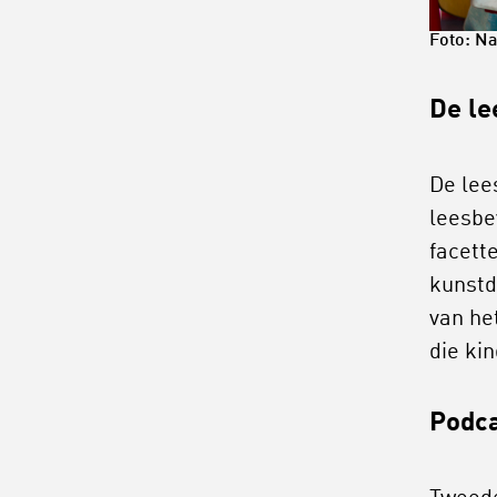
Foto: N
De le
De lee
leesbe
facett
kunstd
van he
die ki
Podc