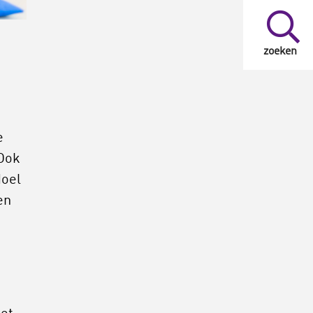
zoeken
e
 Ook
doel
en