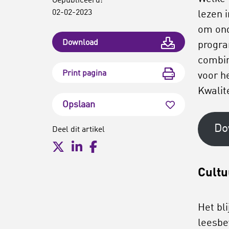
Gepubliceerd:
02-02-2023
lezen 
om ond
Download
progra
combin
Print pagina
voor h
Kwalit
Opslaan
Do
Deel dit artikel
Cultu
Het bl
leesbe