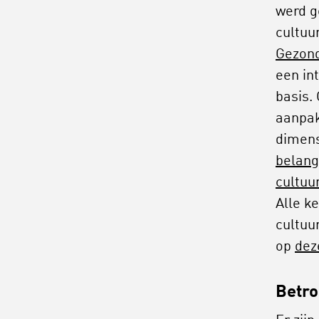
werd g
cultuu
Gezond
een in
basis.
aanpak
dimen
belang
cultuu
Alle k
cultuu
op
dez
Betr