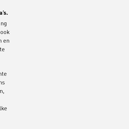
’s.
ang
 ook
n en
te
nte
ns
n,
lke