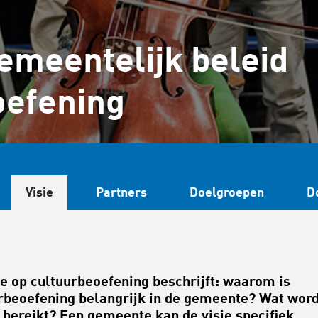
emeentelijk beleid
oefening
Visie
Partners
Doelgroepen
D
ie op cultuurbeoefening beschrijft: waarom is
rbeoefening belangrijk in de gemeente? Wat word
bereikt? Een gemeente kan de visie specifiek