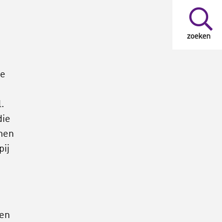
zoeken
le
.
die
nnen
ij
ten