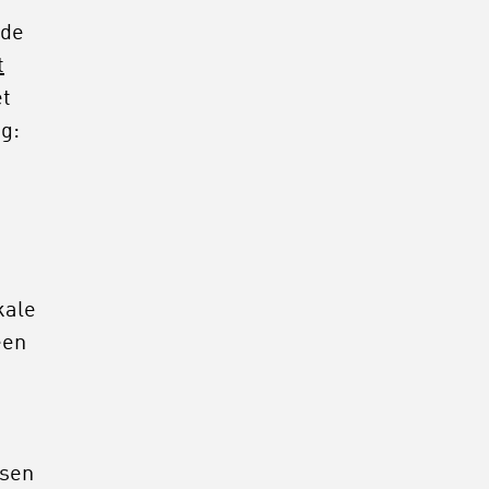
 de
t
et
ag:
kale
een
nsen