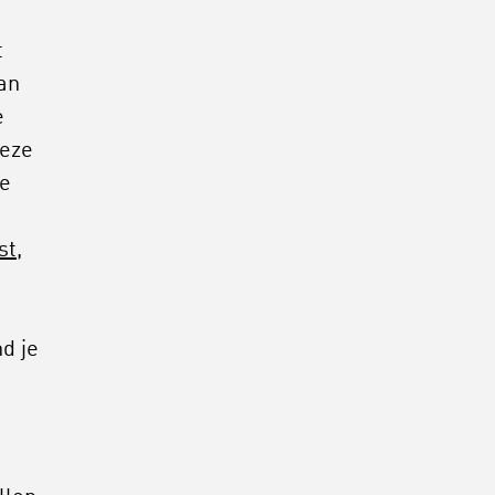
t
an
e
deze
de
st,
d je