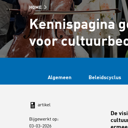
HOME
Kennispagina g
voor cultuurbe
Algemeen
Beleidscyclus
artikel
De vis
Bijgewerkt op:
cultuu
03-03-2026
ermee 