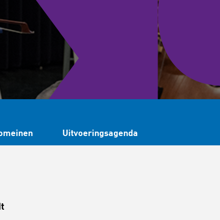
omeinen
Uitvoeringsagenda
t