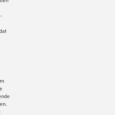
llen
o-
dat
om
de
lende
en.
t