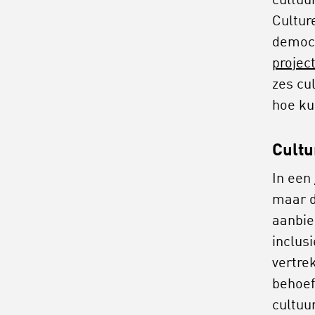
cultuu
Cultur
democr
projec
zes cu
hoe ku
Cultu
In een
maar d
aanbie
inclusi
vertre
behoef
cultuu