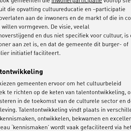
n ook gemeenten die
inwonerparticipatie
voorop ste
uit die opvatting cultuureducatie en –participatie
 overlaten aan de inwoners en de markt of die in c
e willen vormgeven. De visie, veelal
overstijgend en dus niet specifiek voor cultuur, is 
oner aan zet is, en dat de gemeente dit burger- of
lier initiatief faciliteert.
tontwikkeling
iezen gemeenten ervoor om het cultuurbeleid
iek te richten op de keten van talentontwikkeling, 
esteren in de toekomst van de culturele sector en 
eving. Talentontwikkeling vindt plaats in verschil
 kennismaken, ontwikkelen, bekwamen en exceller
veau ‘kennismaken’ wordt vaak gefaciliteerd via he