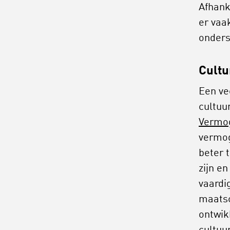
Afhank
er vaa
onders
Cultu
Een ve
cultuu
Vermo
vermog
beter 
zijn e
vaardi
maatsc
ontwik