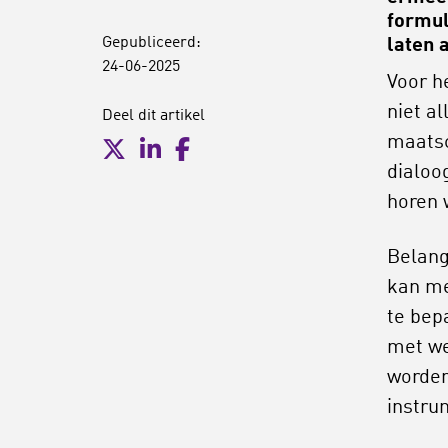
formul
Gepubliceerd:
laten 
24-06-2025
Voor h
niet a
Deel dit artikel
maatsc
dialoo
horen 
Belang
kan me
te bep
met we
worden
instru