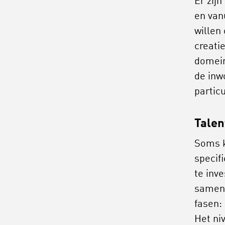
Er zij
en van
willen
creati
domein
de inw
particu
Talen
Soms k
specif
te inv
samenl
fasen:
Het ni