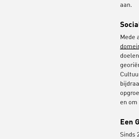
aan.
Socia
Mede a
domein
doelen
georië
Cultuur
bijdra
opgroe
en om 
Een 
Sinds 