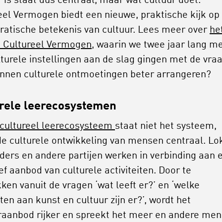
r is staat dus centraal, maar wat cultuur doet.
eel Vermogen biedt een nieuwe, praktische kijk op
atische betekenis van cultuur. Lees meer over
he
t Cultureel Vermogen
, waarin we twee jaar lang m
lturele instellingen aan de slag gingen met de vra
nnen culturele ontmoetingen beter arrangeren?
rele leerecosystemen
cultureel leerecosysteem
staat niet het systeem,
e culturele ontwikkeling van mensen centraal. Lo
ders en andere partijen werken in verbinding aan 
ef aanbod van culturele activiteiten. Door te
kken vanuit de vragen ‘wat leeft er?’ en ‘welke
ten aan kunst en cultuur zijn er?’, wordt het
raanbod rijker en spreekt het meer en andere me