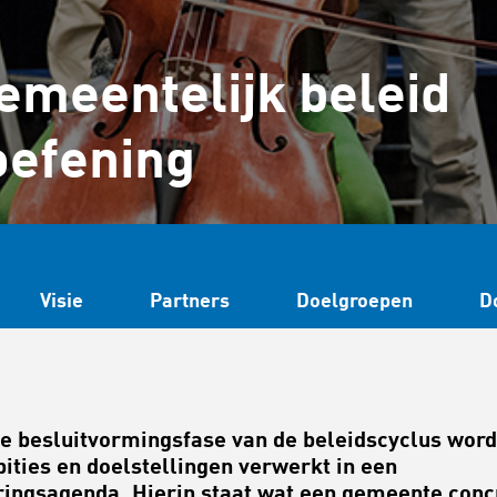
emeentelijk beleid
oefening
Visie
Partners
Doelgroepen
D
e besluitvormingsfase van de beleidscyclus wor
ities en doelstellingen verwerkt in een
ringsagenda. Hierin staat wat een gemeente conc