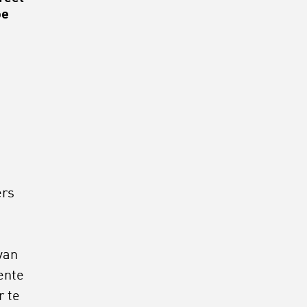
oe
ers
van
ente
r te