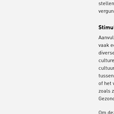
stelle
vergun
Stimu
Aanvul
vaak e
divers
cultur
cultuu
tussen
of het
zoals 
Gezond
Om dez