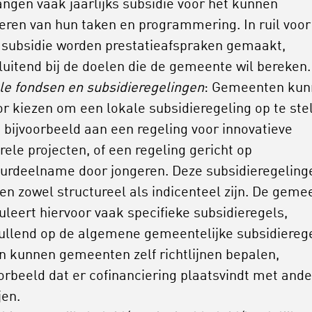
angen vaak jaarlijks subsidie voor het kunnen
oeren van hun taken en programmering. In ruil voor
 subsidie worden prestatieafspraken gemaakt,
luitend bij de doelen die de gemeente wil bereken.
le fondsen en subsidieregelingen
: Gemeenten kun
r kiezen om een lokale subsidieregeling op te stel
 bijvoorbeeld aan een regeling voor innovatieve
rele projecten, of een regeling gericht op
uurdeelname door jongeren. Deze subsidieregeling
en zowel structureel als indicenteel zijn. De geme
leert hiervoor vaak specifieke subsidieregels,
ullend op de algemene gemeentelijke subsidierege
in kunnen gemeenten zelf richtlijnen bepalen,
orbeeld dat er cofinanciering plaatsvindt met and
jen.