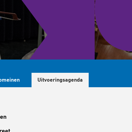
omeinen
Uitvoeringsagenda
den
reet