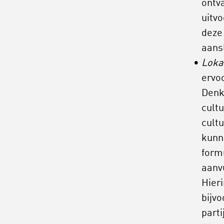
ontv
uitv
deze
aans
Loka
ervoo
Denk
cultu
cult
kunn
formu
aanv
Hier
bijvo
parti