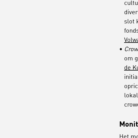
cultu
diver
slot
fond
Volw
Crow
om g
de K
init
opri
loka
crow
Monit
Het mo