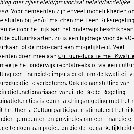
ing met rijksbeleid/provinciaal beleid/landelijke
sen
: Voor gemeenten zijn er veel mogelijkheden o
e sluiten bij (en/of matchen met) een Rijksregeling
van de door het rijk aan het onderwijs beschikbaar
lde cultuurkaarten. Zo is een bijdrage voor de VO
uurkaart of de mbo-card een mogelijkheid. Veel
enten doen mee aan
Cultuureducatie met Kwalite
ee je het onderwijs rechtstreeks of via een cultu
lling een financiële impuls geeft om de kwaliteit v
uureducatie te verbeteren. Ook de aanstelling van
inatiefunctionarissen vanuit de Brede Regeling
inatiefuncties is een matchingsregeling met het ri
t het thema Cultuurparticipatie stimuleert het rijk
ndien gemeenten en provincies om een financiële
age te doen aan projecten die de toegankelijkheid