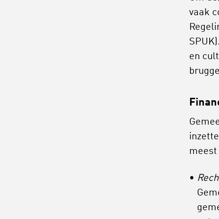
vaak c
Regeli
SPUK)
en cult
brugge
Finan
Gemeen
inzett
meest
Recht
Geme
geme