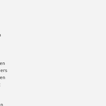
n
ten
ders
ren
t
en