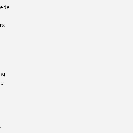
rede
rs
ng
de
,