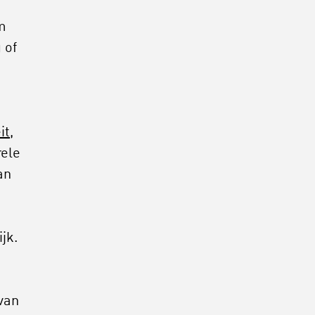
m
 of
-
it,
rele
an
jk.
 van