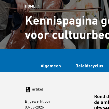
HOME
Kennispagina g
voor cultuurbe
Algemeen
Beleidscyclus
artikel
Rond d
Bijgewerkt op:
de amb
03-03-2026
uitvoe