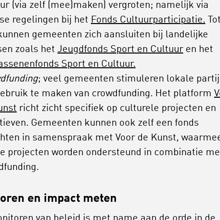
ur (via zelf (mee)maken) vergroten; namelijk via
se regelingen bij het
Fonds Cultuurparticipatie.
To
 kunnen gemeenten zich aansluiten bij landelijke
sen zoals het
Jeugdfonds Sport en Cultuur
en het
assenenfonds Sport en Cultuur.
dfunding
; veel gemeenten stimuleren lokale parti
ebruik te maken van crowdfunding. Het platform
V
unst
richt zicht specifiek op culturele projecten en
iatieven. Gemeenten kunnen ook zelf een fonds
chten in samenspraak met Voor de Kunst, waarme
le projecten worden ondersteund in combinatie me
dfunding.
oren en impact meten
nitoren van beleid is met name aan de orde in de