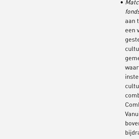
Match
fond
aan t
een 
geste
cult
geme
waarm
inste
cult
comb
Comb
Vanui
bove
bijdr