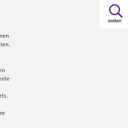
zoeken
nen
len.
en
ente
ls.
ere