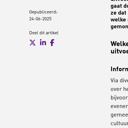
gaat d
Gepubliceerd:
ze dat
24-06-2025
welke 
gemoni
Deel dit artikel
Welke
uitvo
Inform
Via di
over h
bijvoo
evenem
gemeen
cultuu