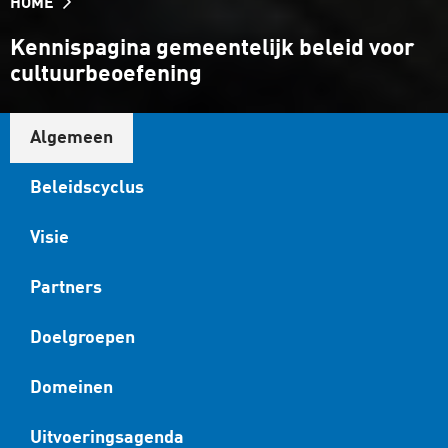
HOME
Kennispagina gemeentelijk beleid voor
cultuurbeoefening
Algemeen
Beleidscyclus
Visie
Partners
Doelgroepen
Domeinen
Uitvoeringsagenda