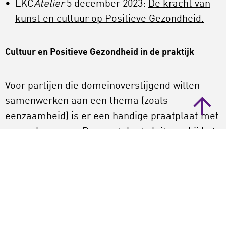
LKC
Atelier
5 december 2023:
De kracht van
kunst en cultuur op Positieve Gezondheid.
Cultuur en Positieve Gezondheid in de praktijk
Voor partijen die domeinoverstijgend willen
samenwerken aan een thema (zoals
eenzaamheid) is er een handige praatplaat met
gesprekscanvas. De praatplaat sluit aan bij het
concept positieve gezondheid en brengt
effecten van kunst en cultuur in kaart. Je kunt
het bestand hieronder gratis downloaden:
Praatplaat ‘Samenwerken tegen eenzaamheid’