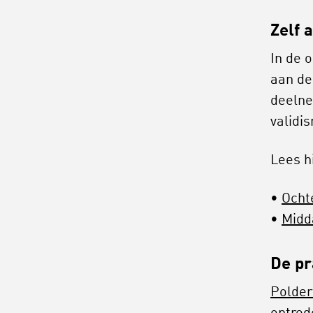
Zelf 
In de 
aan de
deelne
validi
Lees h
Ocht
Midd
De pr
Polder