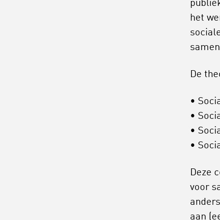
publie
het we
sociale
samen
De theo
Soci
Socia
Soci
Soci
Deze c
voor s
anders
aan (e