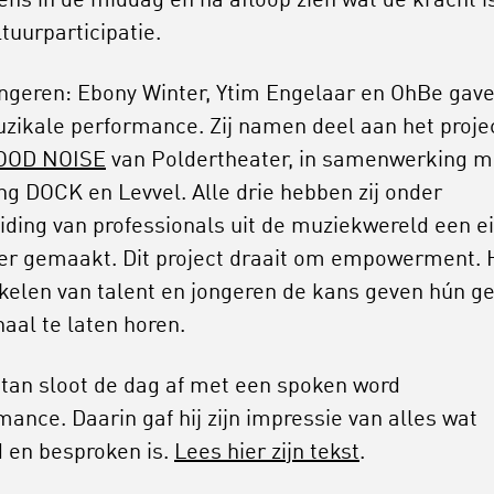
ens in de middag en na afloop zien wat de kracht i
tuurparticipatie.
ongeren: Ebony Winter, Ytim Engelaar en OhBe gav
zikale performance. Zij namen deel aan het proje
OOD NOISE
van Poldertheater, in samenwerking m
ing DOCK en Levvel. Alle drie hebben zij onder
iding van professionals uit de muziekwereld een e
 gemaakt. Dit project draait om empowerment. 
kelen van talent en jongeren de kans geven hún ge
haal te laten horen.
itan sloot de dag af met een spoken word
mance. Daarin gaf hij zijn impressie van alles wat
 en besproken is.
Lees hier zijn tekst
.