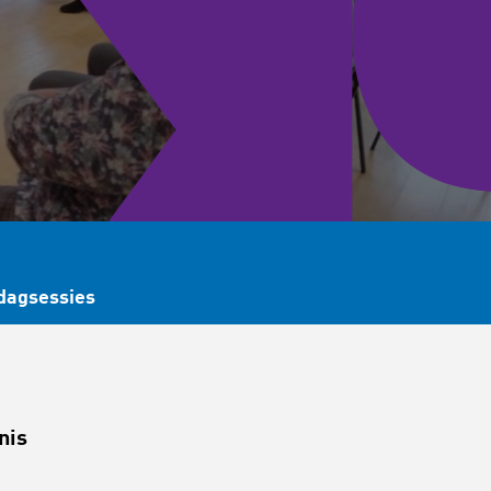
dagsessies
nis