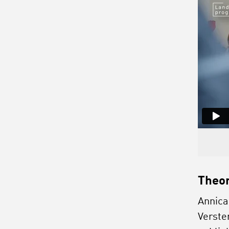
Theor
Annica
Verste