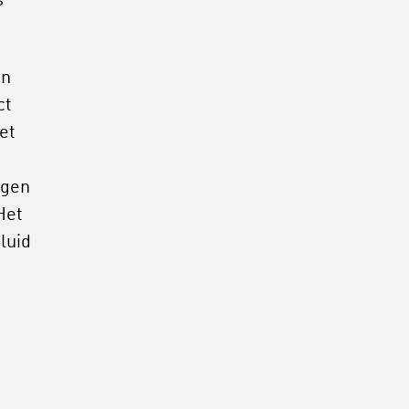
s
en
ct
et
igen
Het
luid