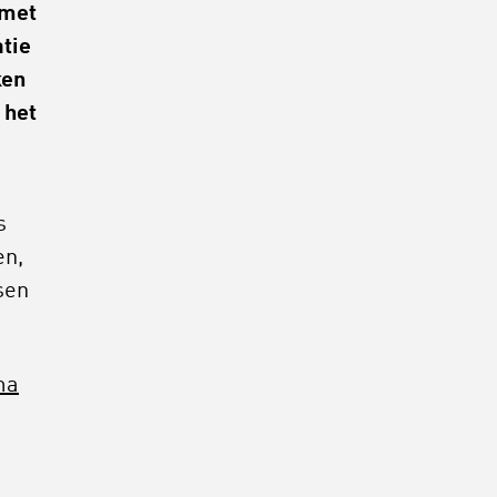
 met
atie
ken
 het
s
en,
sen
ma