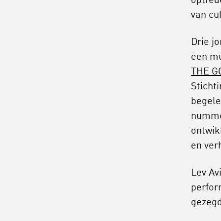
optred
van cul
Drie j
een mu
THE G
Sticht
begele
nummer
ontwik
en ver
Lev Av
perfor
gezegd