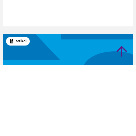
artikel
Corona
Wat je moet weten over cultuureducatie in het
Nationaal Programma Onderwijs