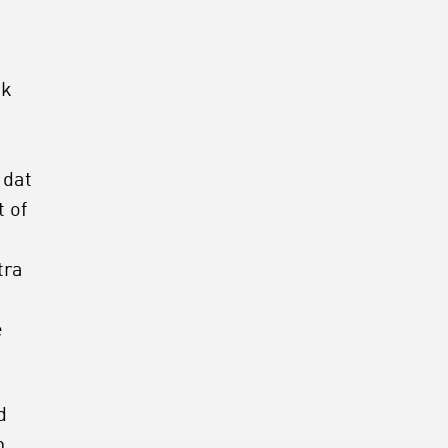
ok
 dat
 of
tra
e
d
n