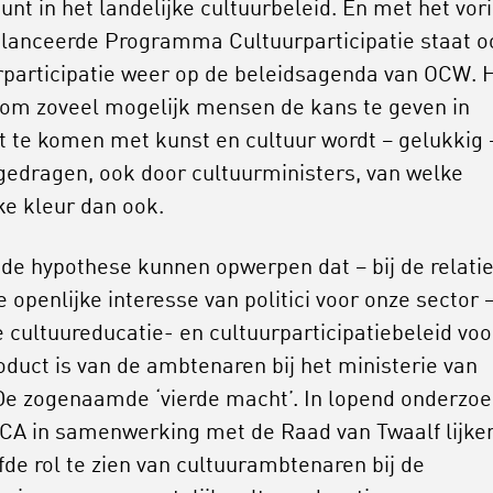
unt in het landelijke cultuurbeleid. En met het vor
elanceerde Programma Cultuurparticipatie staat o
rparticipatie weer op de beleidsagenda van OCW. 
 om zoveel mogelijk mensen de kans te geven in
t te komen met kunst en cultuur wordt – gelukkig 
gedragen, ook door cultuurministers, van welke
eke kleur dan ook.
 de hypothese kunnen opwerpen dat – bij de relatie
 openlijke interesse van politici voor onze sector 
e cultuureducatie- en cultuurparticipatiebeleid voo
oduct is van de ambtenaren bij het ministerie van
e zogenaamde ‘vierde macht’. In lopend onderzo
CA in samenwerking met de Raad van Twaalf lijke
fde rol te zien van cultuurambtenaren bij de