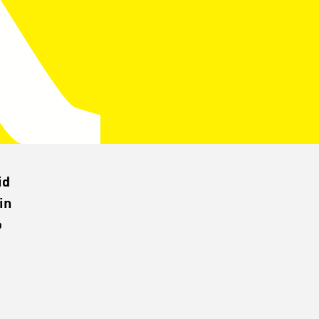
id
in
o