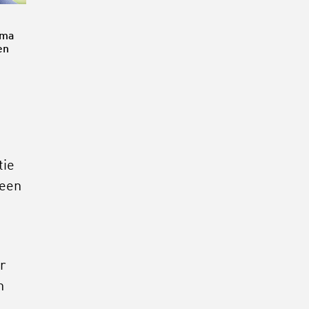
ema
en
tie
 een
r
n
l