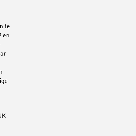
n te
9 en
e
aar
n
ige
NK