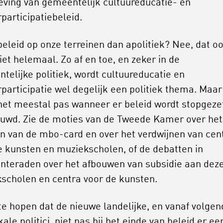
ving van gemeentelijk cultuureducatie- en
participatiebeleid.
 beleid op onze terreinen dan apolitiek? Nee, dat o
iet helemaal. Zo af en toe, en zeker in de
telijke politiek, wordt cultuureducatie en
rparticipatie wel degelijk een politiek thema. Maar
het meestal pas wanneer er beleid wordt stopgezet
uwd. Zie de moties van de Tweede Kamer over het
n van de mbo-card en over het verdwijnen van cen
e kunsten en muziekscholen, of de debatten in
teraden over het afbouwen van subsidie aan dez
scholen en centra voor de kunsten.
 te hopen dat de nieuwe landelijke, en vanaf volgen
kale politici, niet pas bij het einde van beleid er ee