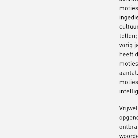
moties
ingedi
cultuu
tellen;
vorig 
heeft 
moties
aantal
moties
intelli
Vrijwel
opgeno
ontbra
woorde