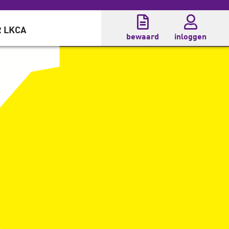
 LKCA
bewaard
inloggen