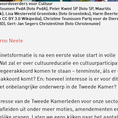
woordvoerders voor Cultuur
Ploumen PvdA (foto PvdA), Peter Kwint SP (foto SP, Maurtits
), Lisa Westerveld Groenlinks (foto Groenlinks), Harm Beert
o CC BY 3.0 Wikipedia), Christine Teunissen Partij voor de Dier
dD), Gert-Jan Segers ChristenUnie (foto Christenunie)
rno Neele
inetsformatie is na een eerste valse start in volle
Wat zal er over cultuureducatie en cultuurparticipa
 regeerakkoord komen te staan – tenminste, áls er
 akkoord komt? En: hoeveel interesse is er voor dit
iet onbelangrijke onderwerp in de Tweede Kamer?
eresse van de Tweede Kamerleden voor onze secto
 afleiden uit onder meer moties, amendementen e
telijke vragen. Laten we eens kijken naar het aanta