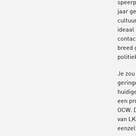
speerp
jaar g
cultuu
ideaal
contac
breed 
politi
Je zou
geringe
huidig
een pr
OCW. D
van LK
eenzel