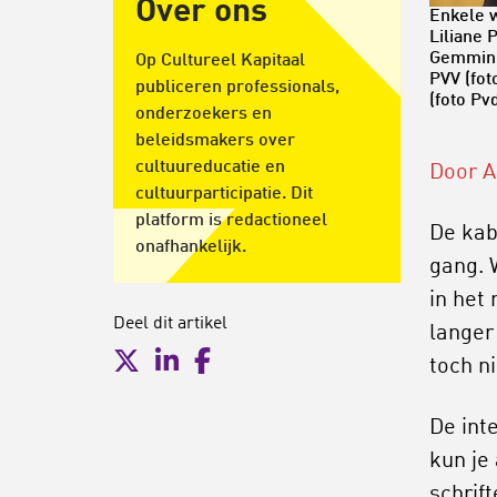
Over ons
Enkele 
Liliane 
Gemmink
Op Cultureel Kapitaal
PVV (fot
publiceren professionals,
(foto Pv
onderzoekers en
beleidsmakers over
cultuureducatie en
Door A
cultuurparticipatie. Dit
platform is redactioneel
De kab
onafhankelijk.
gang. 
in het
Deel dit artikel
langer
toch n
De int
kun je
schrif