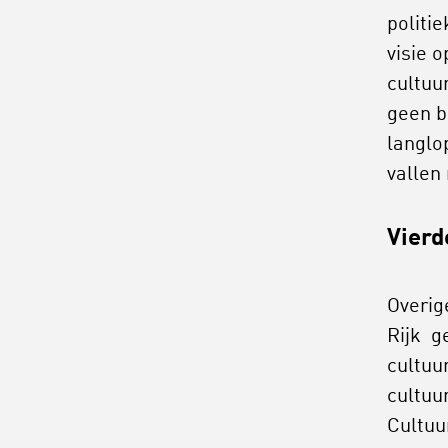
politie
visie o
cultuu
geen be
langlo
vallen
Vierd
Overig
Rijk g
cultuu
cultuu
Cultuu