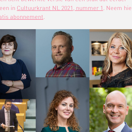
een in
Cultuurkrant NL 2021, nummer 1
. Neem hie
atis abonnement
.