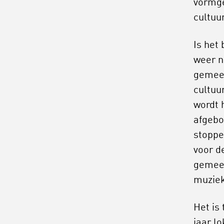
vormge
cultuur
Is het
weer n
gemeen
cultuu
wordt 
afgebo
stoppe
voor d
gemeen
muziek
Het is
jaar lo