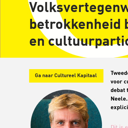
Volksvertegenw
betrokkenheid b
en cultuurparti
Tweede
Ga naar Cultureel Kapitaal
voor c
debat 
Neele.
explic
Dit is