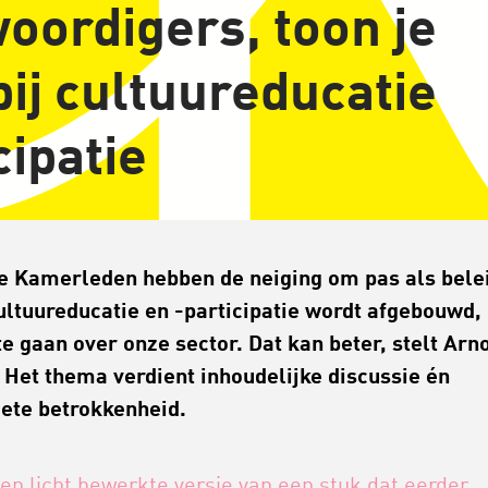
oordigers, toon je
ij cultuureducatie
cipatie
 Kamerleden hebben de neiging om pas als bele
ultuureducatie en -participatie wordt afgebouwd, 
te gaan over onze sector. Dat kan beter, stelt Arn
 Het thema verdient inhoudelijke discussie én
iete betrokkenheid.
 een licht bewerkte versie van een stuk dat eerder