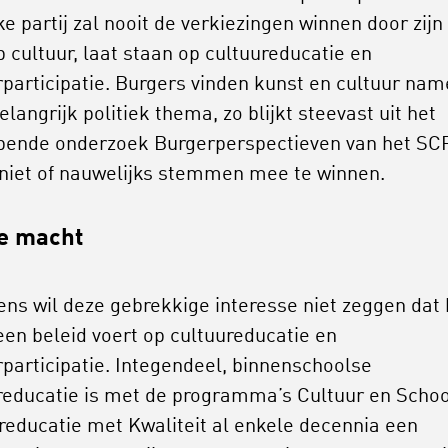
ke partij zal nooit de verkiezingen winnen door zijn
p cultuur, laat staan op cultuureducatie en
rparticipatie. Burgers vinden kunst en cultuur name
langrijk politiek thema, zo blijkt steevast uit het
pende onderzoek Burgerperspectieven van het SCP
 niet of nauwelijks stemmen mee te winnen.
e macht
ens wil deze gebrekkige interesse niet zeggen dat 
een beleid voert op cultuureducatie en
rparticipatie. Integendeel, binnenschoolse
reducatie is met de programma’s Cultuur en Schoo
reducatie met Kwaliteit al enkele decennia een