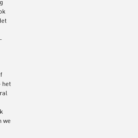
ig
ok
Het
–
f
– het
ral
ek
n we