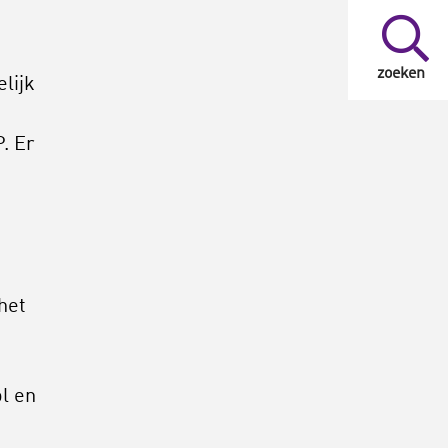
zoeken
lijk
. Er
het
l en