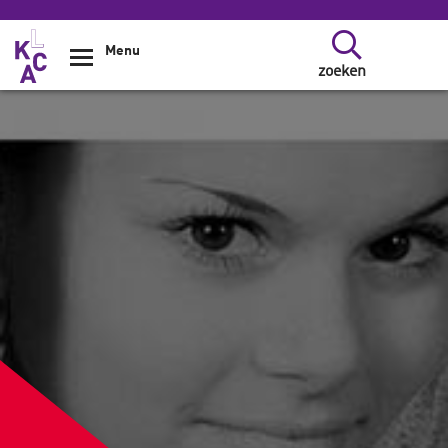
Overslaan en naar de inhoud gaan
Menu
zoeken