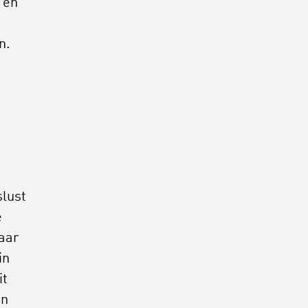
 en
n.
slust
e
jaar
in
it
en