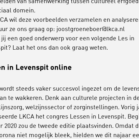
elden van samenwerking tussen cultureel erfgoed
ciaal domein.
CA wil deze voorbeelden verzamelen en analysere
uur ze ons graag op: joostgroeneboer@lkca.nl
 jij een goed onderwerp voor een volgende Les in
pit? Laat het ons dan ook graag weten.
n in Levenspit online
wordt steeds vaker succesvol ingezet om de leven
an te wakkeren. Denk aan culturele projecten in d
ijnszorg, welzijnssector of zorginstellingen. Vorig 
seerde LKCA het congres Lessen in Levenspit. Beg
r 2020 zou de tweede editie plaatsvinden. Omdat d
orona niet mogelijk bleek, hielden we dit najaar e