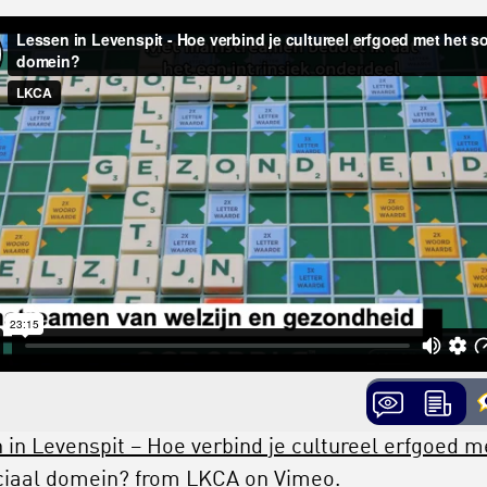
 in Levenspit – Hoe verbind je cultureel erfgoed m
ciaal domein?
from
LKCA
on
Vimeo
.