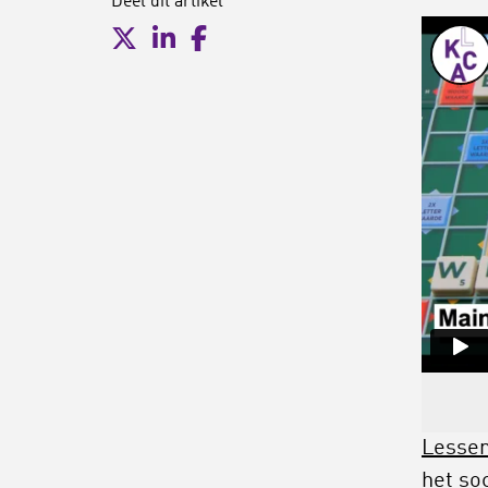
Deel dit artikel
Lessen
het so