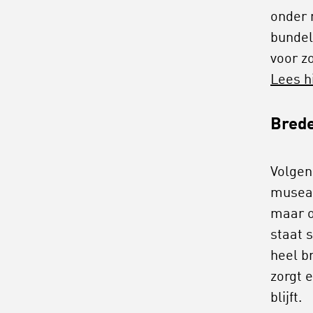
onder 
bundel
voor z
Lees h
Brede
Volgen
musea 
maar o
staat 
heel b
zorgt 
blijft.