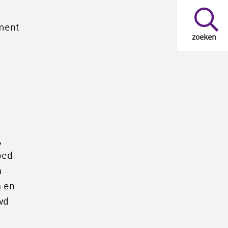
ument
zoeken
,
oed
n
n en
wd