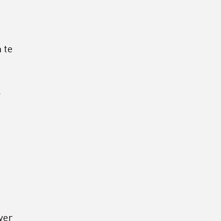
 te
e
ver