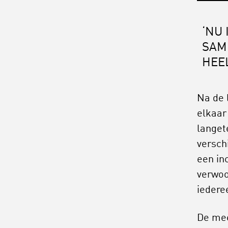
‘NU 
SAM
HEE
Na de 
elkaar
langet
versch
een in
verwoo
iederee
De mee