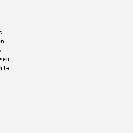
s
en
.
nsen
n te