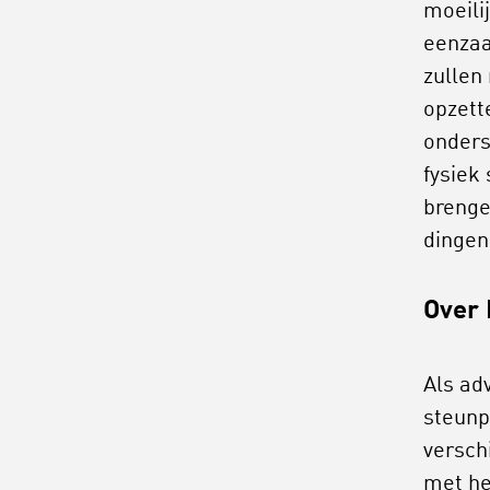
moeili
eenzaa
zullen
opzett
onders
fysiek
brenge
dingen.
Over 
Als adv
steunp
versch
met he