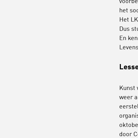
voorbe
het so
Het LK
Dus st
En ken
Levens
Lesse
Kunst 
weer a
eerstel
organi
oktobe
door C